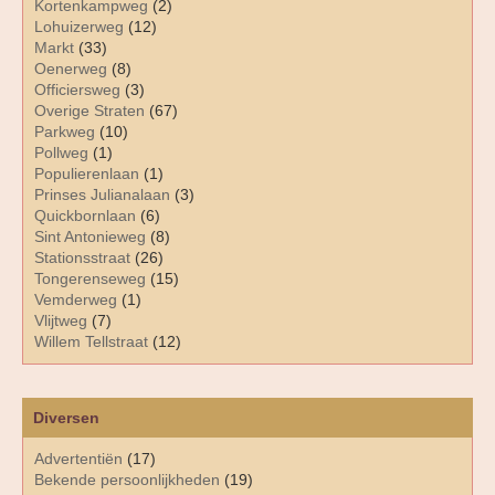
Kortenkampweg
(2)
Lohuizerweg
(12)
Markt
(33)
Oenerweg
(8)
Officiersweg
(3)
Overige Straten
(67)
Parkweg
(10)
Pollweg
(1)
Populierenlaan
(1)
Prinses Julianalaan
(3)
Quickbornlaan
(6)
Sint Antonieweg
(8)
Stationsstraat
(26)
Tongerenseweg
(15)
Vemderweg
(1)
Vlijtweg
(7)
Willem Tellstraat
(12)
Diversen
Advertentiën
(17)
Bekende persoonlijkheden
(19)