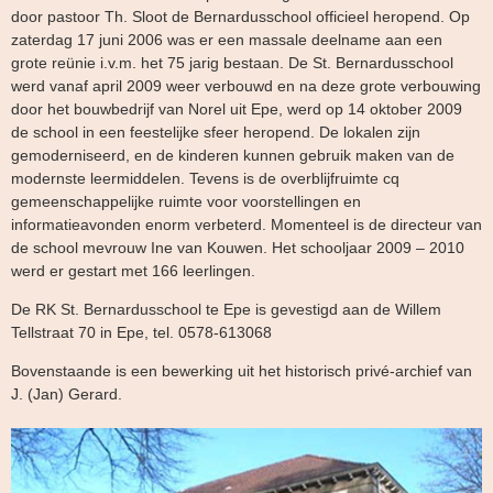
door pastoor Th. Sloot de Bernardusschool officieel heropend. Op
zaterdag 17 juni 2006 was er een massale deelname aan een
grote reünie i.v.m. het 75 jarig bestaan. De St. Bernardusschool
werd vanaf april 2009 weer verbouwd en na deze grote verbouwing
door het bouwbedrijf van Norel uit Epe, werd op 14 oktober 2009
de school in een feestelijke sfeer heropend. De lokalen zijn
gemoderniseerd, en de kinderen kunnen gebruik maken van de
modernste leermiddelen. Tevens is de overblijfruimte cq
gemeenschappelijke ruimte voor voorstellingen en
informatieavonden enorm verbeterd. Momenteel is de directeur van
de school mevrouw Ine van Kouwen. Het schooljaar 2009 – 2010
werd er gestart met 166 leerlingen.
De RK St. Bernardusschool te Epe is gevestigd aan de Willem
Tellstraat 70 in Epe, tel. 0578-613068
Bovenstaande is een bewerking uit het historisch privé-archief van
J. (Jan) Gerard.