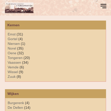
Kernen
Emst
(31)
Gortel
(4)
Niersen
(1)
Norel
(35)
Oene
(32)
Tongeren
(20)
Vaassen
(34)
Vemde
(6)
Wissel
(9)
Zuuk
(8)
Wijken
Burgerenk
(4)
De Dellen
(14)