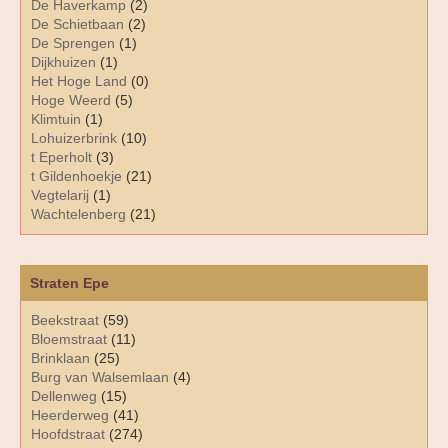
De Haverkamp
(2)
De Schietbaan
(2)
De Sprengen
(1)
Dijkhuizen
(1)
Het Hoge Land
(0)
Hoge Weerd
(5)
Klimtuin
(1)
Lohuizerbrink
(10)
t Eperholt
(3)
t Gildenhoekje
(21)
Vegtelarij
(1)
Wachtelenberg
(21)
Straten Epe
Beekstraat
(59)
Bloemstraat
(11)
Brinklaan
(25)
Burg van Walsemlaan
(4)
Dellenweg
(15)
Heerderweg
(41)
Hoofdstraat
(274)