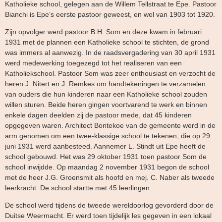
Katholieke school, gelegen aan de Willem Tellstraat te Epe. Pastoor
Bianchi is Epe’s eerste pastoor geweest, en wel van 1903 tot 1920.
Zijn opvolger werd pastoor B.H. Som en deze kwam in februari
1931 met de plannen een Katholieke school te stichten, de grond
was immers al aanwezig. In de raadsvergadering van 30 april 1931
werd medewerking toegezegd tot het realiseren van een
Katholiekschool. Pastoor Som was zeer enthousiast en verzocht de
heren J. Nitert en J. Remkes om handtekeningen te verzamelen
van ouders die hun kinderen naar een Katholieke school zouden
willen sturen. Beide heren gingen voortvarend te werk en binnen
enkele dagen deelden zij de pastoor mede, dat 45 kinderen
opgegeven waren. Architect Bontekoe van de gemeente werd in de
arm genomen om een twee-klassige school te tekenen, die op 29
juni 1931 werd aanbesteed. Aannemer L. Stindt uit Epe heeft de
school gebouwd. Het was 29 oktober 1931 toen pastoor Som de
school inwijdde. Op maandag 2 november 1931 begon de school
met de heer J.G. Groensmit als hoofd en mej. C. Naber als tweede
leerkracht. De school startte met 45 leerlingen.
De school werd tijdens de tweede wereldoorlog gevorderd door de
Duitse Weermacht. Er werd toen tijdelijk les gegeven in een lokaal