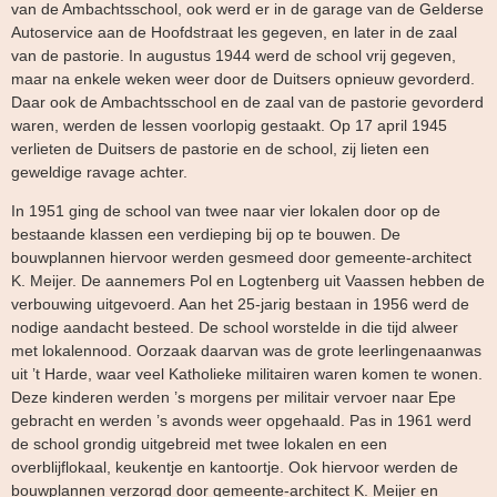
van de Ambachtsschool, ook werd er in de garage van de Gelderse
Autoservice aan de Hoofdstraat les gegeven, en later in de zaal
van de pastorie. In augustus 1944 werd de school vrij gegeven,
maar na enkele weken weer door de Duitsers opnieuw gevorderd.
Daar ook de Ambachtsschool en de zaal van de pastorie gevorderd
waren, werden de lessen voorlopig gestaakt. Op 17 april 1945
verlieten de Duitsers de pastorie en de school, zij lieten een
geweldige ravage achter.
In 1951 ging de school van twee naar vier lokalen door op de
bestaande klassen een verdieping bij op te bouwen. De
bouwplannen hiervoor werden gesmeed door gemeente-architect
K. Meijer. De aannemers Pol en Logtenberg uit Vaassen hebben de
verbouwing uitgevoerd. Aan het 25-jarig bestaan in 1956 werd de
nodige aandacht besteed. De school worstelde in die tijd alweer
met lokalennood. Oorzaak daarvan was de grote leerlingenaanwas
uit ’t Harde, waar veel Katholieke militairen waren komen te wonen.
Deze kinderen werden ’s morgens per militair vervoer naar Epe
gebracht en werden ’s avonds weer opgehaald. Pas in 1961 werd
de school grondig uitgebreid met twee lokalen en een
overblijflokaal, keukentje en kantoortje. Ook hiervoor werden de
bouwplannen verzorgd door gemeente-architect K. Meijer en