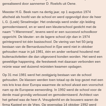
gerealiseerd door aannemer D. Roelofs uit Oene.
Meester H.G. Beek nam na dertig jaar, op 1 augustus 1974
afscheid als hoofd van de school en werd opgevolgd door de heer
L.G. (Loek) Sinselmeijer. Het onderwijs werd onder zijn leiding
gemoderniseerd, en er werd een kleuterschool gesticht met de
naam “’t Mierennest”, tevens werd er een succesvol schoolkoor
opgericht. De kleuter- en de lagere school zijn dan in 1974
geïntegreerd tot één basisschool. De viering van het 50-jarig
bestaan van de Bernardusschool in Epe werd niet in oktober
gehouden maar in juli 1981, één en ander verband houdend met
buitenactiviteiten die dan uitgevoerd konden worden. Het werd een
geweldige happening, die feestweek met daaraan verbonden een
reünie waar wel duizend reünisten kwamen opdagen.
Op 31 mei 1981 werd het zestigjarig bestaan van de school
gehouden. De klassen werden toen totaal op de kop gezet met een
reis kris kras door Europa waarmee de school alvast een voorschot
nam op de Europese eenwording. In 1992 werd de school voor de
derde maal grondig verbouwd en gemoderniseerd. Architect van
het geheel was de heer A. Vreugdenhil en de bouwers waren de
firma Kasteel en de Vries. Op woensdag 14 oktober 1992 werd