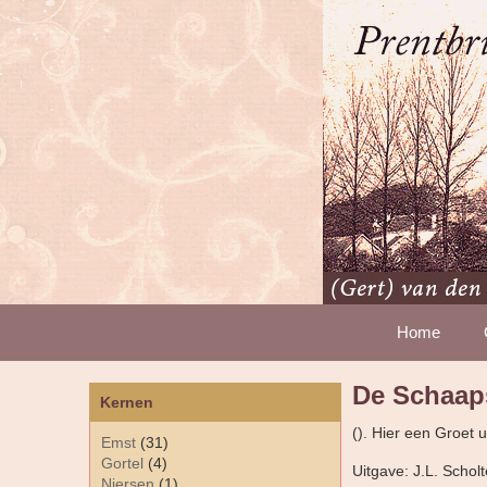
Home
De Schaap
Kernen
(). Hier een Groet 
Emst
(31)
Gortel
(4)
Uitgave: J.L. Schol
Niersen
(1)