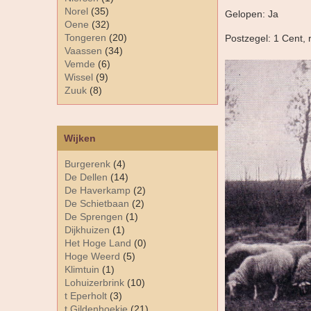
Norel
(35)
Gelopen: Ja
Oene
(32)
Tongeren
(20)
Postzegel: 1 Cent, 
Vaassen
(34)
Vemde
(6)
Wissel
(9)
Zuuk
(8)
Wijken
Burgerenk
(4)
De Dellen
(14)
De Haverkamp
(2)
De Schietbaan
(2)
De Sprengen
(1)
Dijkhuizen
(1)
Het Hoge Land
(0)
Hoge Weerd
(5)
Klimtuin
(1)
Lohuizerbrink
(10)
t Eperholt
(3)
t Gildenhoekje
(21)