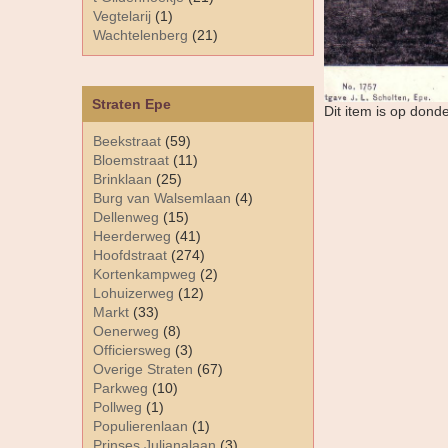
Vegtelarij
(1)
Wachtelenberg
(21)
Straten Epe
Dit item is op dond
Beekstraat
(59)
Bloemstraat
(11)
Brinklaan
(25)
Burg van Walsemlaan
(4)
Dellenweg
(15)
Heerderweg
(41)
Hoofdstraat
(274)
Kortenkampweg
(2)
Lohuizerweg
(12)
Markt
(33)
Oenerweg
(8)
Officiersweg
(3)
Overige Straten
(67)
Parkweg
(10)
Pollweg
(1)
Populierenlaan
(1)
Prinses Julianalaan
(3)