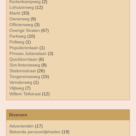
Kortenkampweg
(2)
Lohuizerweg
(12)
Markt
(33)
Oenerweg
(8)
Officiersweg
(3)
Overige Straten
(67)
Parkweg
(10)
Pollweg
(1)
Populierenlaan
(1)
Prinses Julianalaan
(3)
Quickbornlaan
(6)
Sint Antonieweg
(8)
Stationsstraat
(26)
Tongerenseweg
(15)
Vemderweg
(1)
Vlijtweg
(7)
Willem Tellstraat
(12)
Diversen
Advertentiën
(17)
Bekende persoonlijkheden
(19)