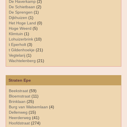
De Haverkamp
(2)
De Schietbaan
(2)
De Sprengen
(1)
Dijkhuizen
(1)
Het Hoge Land
(0)
Hoge Weerd
(5)
Klimtuin
(1)
Lohuizerbrink
(10)
t Eperholt
(3)
t Gildenhoekje
(21)
Vegtelarij
(1)
Wachtelenberg
(21)
Straten Epe
Beekstraat
(59)
Bloemstraat
(11)
Brinklaan
(25)
Burg van Walsemlaan
(4)
Dellenweg
(15)
Heerderweg
(41)
Hoofdstraat
(274)