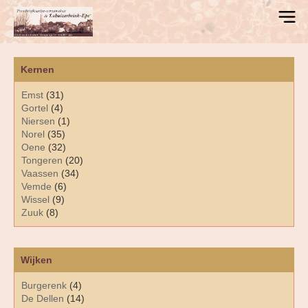
Kernen
Emst
(31)
Gortel
(4)
Niersen
(1)
Norel
(35)
Oene
(32)
Tongeren
(20)
Vaassen
(34)
Vemde
(6)
Wissel
(9)
Zuuk
(8)
Wijken
Burgerenk
(4)
De Dellen
(14)