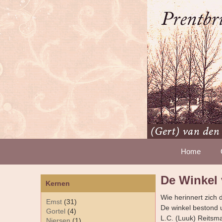
Home
De Winkel
Kernen
Wie herinnert zich 
Emst
(31)
De winkel bestond u
Gortel
(4)
L.C. (Luuk) Reitsm
Niersen
(1)