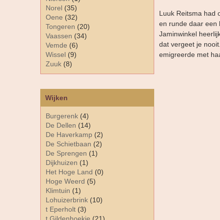
Norel
(35)
Luuk Reitsma had o
Oene
(32)
en runde daar een b
Tongeren
(20)
Jaminwinkel heerlij
Vaassen
(34)
dat vergeet je nooi
Vemde
(6)
Wissel
(9)
emigreerde met ha
Zuuk
(8)
Wijken
Burgerenk
(4)
De Dellen
(14)
De Haverkamp
(2)
De Schietbaan
(2)
De Sprengen
(1)
Dijkhuizen
(1)
Het Hoge Land
(0)
Hoge Weerd
(5)
Klimtuin
(1)
Lohuizerbrink
(10)
t Eperholt
(3)
t Gildenhoekje
(21)