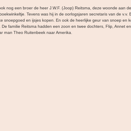
ok nog een broer de heer J.W.F. (Joop) Reitsma, deze woonde aan de
oekwinkeltje. Tevens was hij in de oorlogsjaren secretaris van de v.v. 
ke snoepgoed en ijsjes kopen. En ook de heerlijke geur van snoep en k
t. De familie Reitsma hadden een zoon en twee dochters, Flip, Annet en
ar man Theo Ruitenbeek naar Amerika.