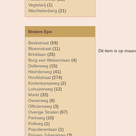
Vegtelarij
(1)
Wachtelenberg
(21)
Straten Epe
Beekstraat
(59)
Bloemstraat
(11)
Dit item is op maa
Brinklaan
(25)
Burg van Walsemlaan
(4)
Dellenweg
(15)
Heerderweg
(41)
Hoofdstraat
(274)
Kortenkampweg
(2)
Lohuizerweg
(12)
Markt
(33)
Oenerweg
(8)
Officiersweg
(3)
Overige Straten
(67)
Parkweg
(10)
Pollweg
(1)
Populierenlaan
(1)
Prinses Julianalaan
(3)