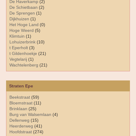
De Haverkamp
(2)
De Schietbaan
(2)
De Sprengen
(1)
Dijkhuizen
(1)
Het Hoge Land
(0)
Hoge Weerd
(5)
Klimtuin
(1)
Lohuizerbrink
(10)
t Eperholt
(3)
t Gildenhoekje
(21)
Vegtelarij
(1)
Wachtelenberg
(21)
Straten Epe
Beekstraat
(59)
Bloemstraat
(11)
Brinklaan
(25)
Burg van Walsemlaan
(4)
Dellenweg
(15)
Heerderweg
(41)
Hoofdstraat
(274)