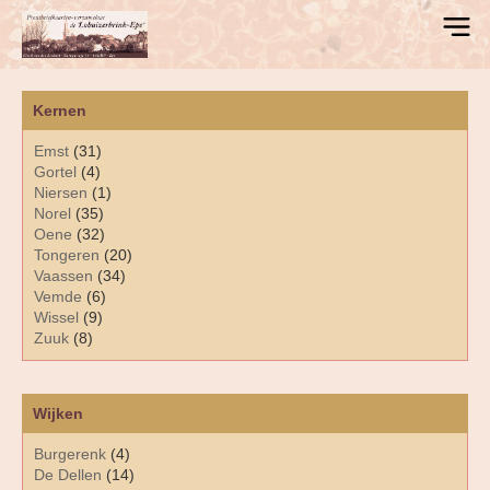
Kernen
Emst
(31)
Gortel
(4)
Niersen
(1)
Norel
(35)
Oene
(32)
Tongeren
(20)
Vaassen
(34)
Vemde
(6)
Wissel
(9)
Zuuk
(8)
Wijken
Burgerenk
(4)
De Dellen
(14)