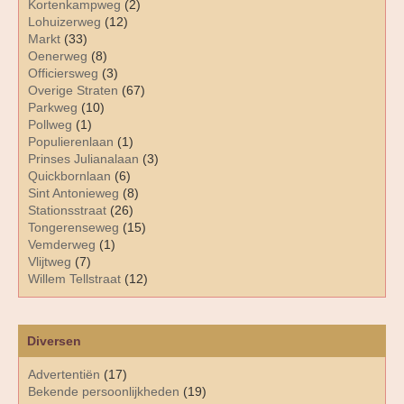
Kortenkampweg
(2)
Lohuizerweg
(12)
Markt
(33)
Oenerweg
(8)
Officiersweg
(3)
Overige Straten
(67)
Parkweg
(10)
Pollweg
(1)
Populierenlaan
(1)
Prinses Julianalaan
(3)
Quickbornlaan
(6)
Sint Antonieweg
(8)
Stationsstraat
(26)
Tongerenseweg
(15)
Vemderweg
(1)
Vlijtweg
(7)
Willem Tellstraat
(12)
Diversen
Advertentiën
(17)
Bekende persoonlijkheden
(19)