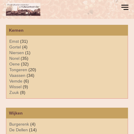
Kernen
Emst
(31)
Gortel
(4)
Niersen
(1)
Norel
(35)
Oene
(32)
Tongeren
(20)
Vaassen
(34)
Vemde
(6)
Wissel
(9)
Zuuk
(8)
Wijken
Burgerenk
(4)
De Dellen
(14)