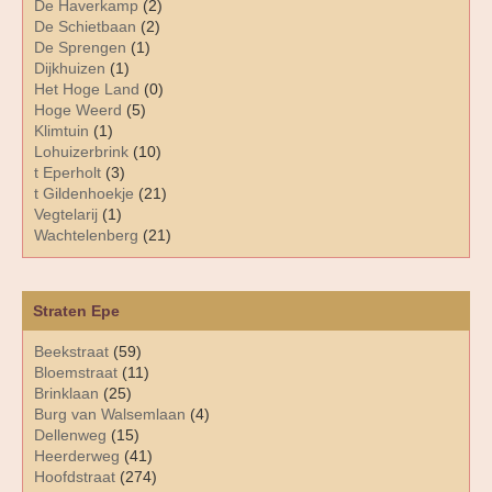
De Haverkamp
(2)
De Schietbaan
(2)
De Sprengen
(1)
Dijkhuizen
(1)
Het Hoge Land
(0)
Hoge Weerd
(5)
Klimtuin
(1)
Lohuizerbrink
(10)
t Eperholt
(3)
t Gildenhoekje
(21)
Vegtelarij
(1)
Wachtelenberg
(21)
Straten Epe
Beekstraat
(59)
Bloemstraat
(11)
Brinklaan
(25)
Burg van Walsemlaan
(4)
Dellenweg
(15)
Heerderweg
(41)
Hoofdstraat
(274)