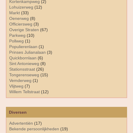
Kortenkampweg
(2)
Lohuizerweg
(12)
Markt
(33)
Oenerweg
(8)
Officiersweg
(3)
Overige Straten
(67)
Parkweg
(10)
Pollweg
(1)
Populierenlaan
(1)
Prinses Julianalaan
(3)
Quickbornlaan
(6)
Sint Antonieweg
(8)
Stationsstraat
(26)
Tongerenseweg
(15)
Vemderweg
(1)
Vlijtweg
(7)
Willem Tellstraat
(12)
Diversen
Advertentiën
(17)
Bekende persoonlijkheden
(19)