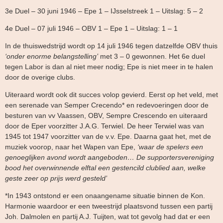
3e Duel – 30 juni 1946 – Epe 1 – IJsselstreek 1 – Uitslag: 5 – 2
4e Duel – 07 juli 1946 – OBV 1 – Epe 1 – Uitslag: 1 – 1
In de thuiswedstrijd wordt op 14 juli 1946 tegen datzelfde OBV thuis
‘onder enorme belangstelling’
met 3 – 0 gewonnen. Het 6e duel
tegen Labor is dan al niet meer nodig; Epe is niet meer in te halen
door de overige clubs.
Uiteraard wordt ook dit succes volop gevierd. Eerst op het veld, met
een serenade van Semper Crecendo* en redevoeringen door de
besturen van vv Vaassen, OBV, Sempre Crescendo en uiteraard
door de Eper voorzitter J.A.G. Terwiel. De heer Terwiel was van
1945 tot 1947 voorzitter van de v.v. Epe. Daarna gaat het, met de
muziek voorop, naar het Wapen van Epe,
‘waar de spelers een
genoeglijken avond wordt aangeboden… De supportersvereniging
bood het overwinnende elftal een gestencild clublied aan, welke
geste zeer op prijs werd gesteld’
*In 1943 ontstond er een onaangename situatie binnen de Kon.
Harmonie waardoor er een tweestrijd plaatsvond tussen een partij
Joh. Dalmolen en partij A.J. Tuijten, wat tot gevolg had dat er een