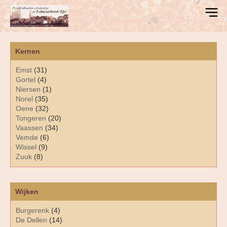
Kernen
Emst
(31)
Gortel
(4)
Niersen
(1)
Norel
(35)
Oene
(32)
Tongeren
(20)
Vaassen
(34)
Vemde
(6)
Wissel
(9)
Zuuk
(8)
Wijken
Burgerenk
(4)
De Dellen
(14)