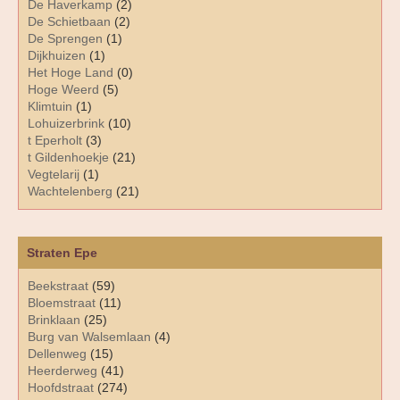
De Haverkamp
(2)
De Schietbaan
(2)
De Sprengen
(1)
Dijkhuizen
(1)
Het Hoge Land
(0)
Hoge Weerd
(5)
Klimtuin
(1)
Lohuizerbrink
(10)
t Eperholt
(3)
t Gildenhoekje
(21)
Vegtelarij
(1)
Wachtelenberg
(21)
Straten Epe
Beekstraat
(59)
Bloemstraat
(11)
Brinklaan
(25)
Burg van Walsemlaan
(4)
Dellenweg
(15)
Heerderweg
(41)
Hoofdstraat
(274)