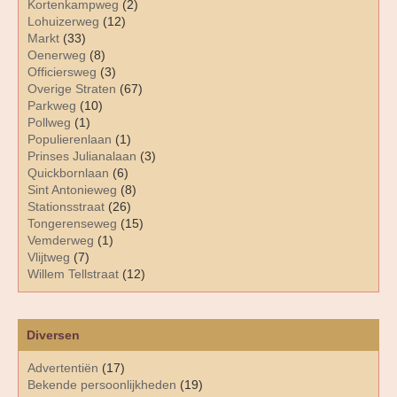
Kortenkampweg
(2)
Lohuizerweg
(12)
Markt
(33)
Oenerweg
(8)
Officiersweg
(3)
Overige Straten
(67)
Parkweg
(10)
Pollweg
(1)
Populierenlaan
(1)
Prinses Julianalaan
(3)
Quickbornlaan
(6)
Sint Antonieweg
(8)
Stationsstraat
(26)
Tongerenseweg
(15)
Vemderweg
(1)
Vlijtweg
(7)
Willem Tellstraat
(12)
Diversen
Advertentiën
(17)
Bekende persoonlijkheden
(19)