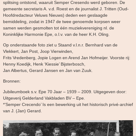
splitsing ontstond, waaruit Semper Cresendo werd geboren. De
gemeente secretaris A. v.d. Roest en de journalist J. Tritten (Oud-
Hoofdredacteur Veluws Nieuws) deden een geslaagde
bemiddeling, zodat in 1947 de twee genoemde korpsen weer
samen werden gesmolten tot één muziekvereniging nl. de
Koninklijke Harmonie Epe, o.l.v. van de heer K.H. Oling.
Op onderstaande foto ziet u Staand v.l.n.r. Bernhard van de
Vlekkert, Jan Post, Joop Vierwinden,
Frits Vredenberg, Jopie Logen en Arend Jan Hofmeijer. Voorste rij:
Henny Koedijk, Henk ‘Kiessie’ Bijsterbosch,
Jan Albertus, Gerard Jansen en Jan van Zuuk.
Bronnen:
Jubileumboek s.v. Epe 70 Jaar – 1939 – 2009. Uitgegeven door:
Uitgeverij Gelderland Vakbladen BV – Epe.
*’Semper Crecendo’ Is een bewerking uit het historisch privé-archief
van J. (Jan) Gerard.