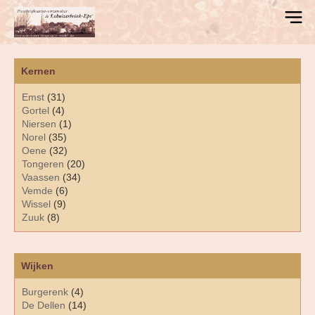
Kernen
Emst
(31)
Gortel
(4)
Niersen
(1)
Norel
(35)
Oene
(32)
Tongeren
(20)
Vaassen
(34)
Vemde
(6)
Wissel
(9)
Zuuk
(8)
Wijken
Burgerenk
(4)
De Dellen
(14)