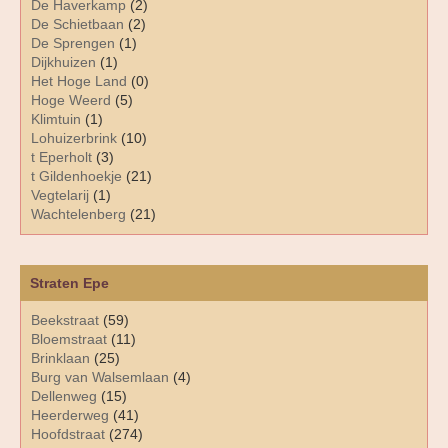
De Haverkamp
(2)
De Schietbaan
(2)
De Sprengen
(1)
Dijkhuizen
(1)
Het Hoge Land
(0)
Hoge Weerd
(5)
Klimtuin
(1)
Lohuizerbrink
(10)
t Eperholt
(3)
t Gildenhoekje
(21)
Vegtelarij
(1)
Wachtelenberg
(21)
Straten Epe
Beekstraat
(59)
Bloemstraat
(11)
Brinklaan
(25)
Burg van Walsemlaan
(4)
Dellenweg
(15)
Heerderweg
(41)
Hoofdstraat
(274)