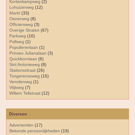
Kortenkampweg
(2)
Lohuizerweg
(12)
Markt
(33)
Oenerweg
(8)
Officiersweg
(3)
Overige Straten
(67)
Parkweg
(10)
Pollweg
(1)
Populierenlaan
(1)
Prinses Julianalaan
(3)
Quickbornlaan
(6)
Sint Antonieweg
(8)
Stationsstraat
(26)
Tongerenseweg
(15)
Vemderweg
(1)
Vlijtweg
(7)
Willem Tellstraat
(12)
Diversen
Advertentiën
(17)
Bekende persoonlijkheden
(19)