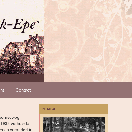
ht
Contact
Nieuw
doornseweg
n 1932 verhuisde
eeds verandert in