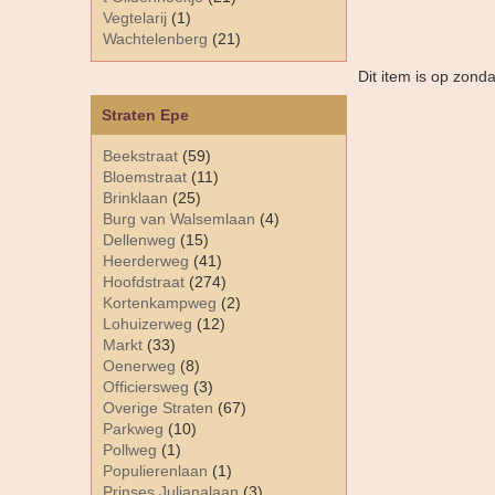
Vegtelarij
(1)
Wachtelenberg
(21)
Dit item is op zon
Straten Epe
Beekstraat
(59)
Bloemstraat
(11)
Brinklaan
(25)
Burg van Walsemlaan
(4)
Dellenweg
(15)
Heerderweg
(41)
Hoofdstraat
(274)
Kortenkampweg
(2)
Lohuizerweg
(12)
Markt
(33)
Oenerweg
(8)
Officiersweg
(3)
Overige Straten
(67)
Parkweg
(10)
Pollweg
(1)
Populierenlaan
(1)
Prinses Julianalaan
(3)