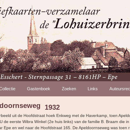
Collectie
Gastenboek
Zoeken
Links
Auteursrec
ldoornseweg
1932
feerbeeld uit de Hoofdstraat hoek Enkweg met de Haverkamp, toen Apel
 U de eerste Wibra Winkel (2e huis links) van de familie B. Braam die i
ar Epe en wel naar de Hoofdstraat 165. De Apeldoornseweg was toen r