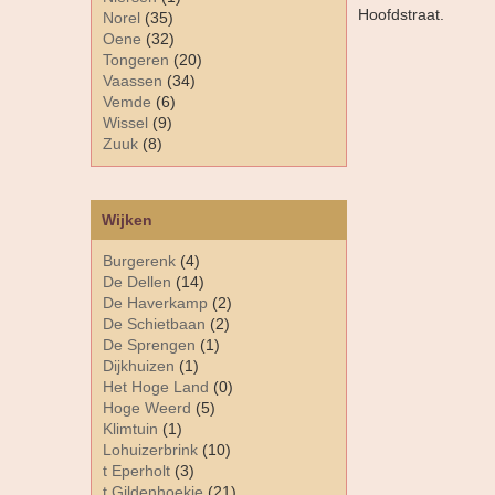
Hoofdstraat.
Norel
(35)
Oene
(32)
Tongeren
(20)
Vaassen
(34)
Vemde
(6)
Wissel
(9)
Zuuk
(8)
Wijken
Burgerenk
(4)
De Dellen
(14)
De Haverkamp
(2)
De Schietbaan
(2)
De Sprengen
(1)
Dijkhuizen
(1)
Het Hoge Land
(0)
Hoge Weerd
(5)
Klimtuin
(1)
Lohuizerbrink
(10)
t Eperholt
(3)
t Gildenhoekje
(21)