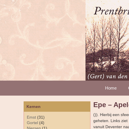
Home
Epe – Ape
Kernen
()). Hierbij een s
Emst
(31)
geheten. Links ziet
Gortel
(4)
vanuit Deventer na
Niersen
(1)