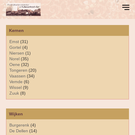
Kernen
Emst
(31)
Gortel
(4)
Niersen
(1)
Norel
(35)
Oene
(32)
Tongeren
(20)
Vaassen
(34)
Vemde
(6)
Wissel
(9)
Zuuk
(8)
Wijken
Burgerenk
(4)
De Dellen
(14)