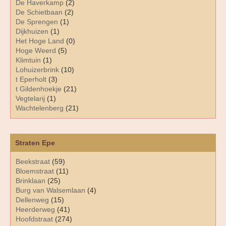
De Haverkamp
(2)
De Schietbaan
(2)
De Sprengen
(1)
Dijkhuizen
(1)
Het Hoge Land
(0)
Hoge Weerd
(5)
Klimtuin
(1)
Lohuizerbrink
(10)
t Eperholt
(3)
t Gildenhoekje
(21)
Vegtelarij
(1)
Wachtelenberg
(21)
Straten Epe
Beekstraat
(59)
Bloemstraat
(11)
Brinklaan
(25)
Burg van Walsemlaan
(4)
Dellenweg
(15)
Heerderweg
(41)
Hoofdstraat
(274)