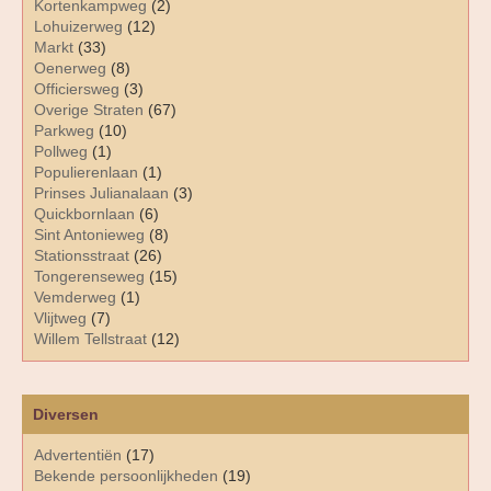
Kortenkampweg
(2)
Lohuizerweg
(12)
Markt
(33)
Oenerweg
(8)
Officiersweg
(3)
Overige Straten
(67)
Parkweg
(10)
Pollweg
(1)
Populierenlaan
(1)
Prinses Julianalaan
(3)
Quickbornlaan
(6)
Sint Antonieweg
(8)
Stationsstraat
(26)
Tongerenseweg
(15)
Vemderweg
(1)
Vlijtweg
(7)
Willem Tellstraat
(12)
Diversen
Advertentiën
(17)
Bekende persoonlijkheden
(19)