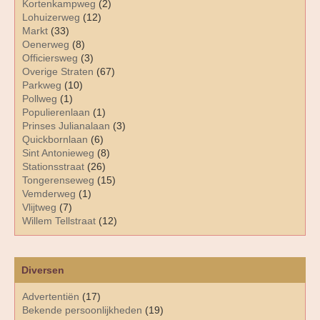
Kortenkampweg
(2)
Lohuizerweg
(12)
Markt
(33)
Oenerweg
(8)
Officiersweg
(3)
Overige Straten
(67)
Parkweg
(10)
Pollweg
(1)
Populierenlaan
(1)
Prinses Julianalaan
(3)
Quickbornlaan
(6)
Sint Antonieweg
(8)
Stationsstraat
(26)
Tongerenseweg
(15)
Vemderweg
(1)
Vlijtweg
(7)
Willem Tellstraat
(12)
Diversen
Advertentiën
(17)
Bekende persoonlijkheden
(19)