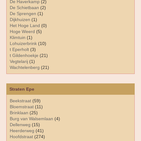
De Haverkamp
(2)
De Schietbaan
(2)
De Sprengen
(1)
Dijkhuizen
(1)
Het Hoge Land
(0)
Hoge Weerd
(5)
Klimtuin
(1)
Lohuizerbrink
(10)
t Eperholt
(3)
t Gildenhoekje
(21)
Vegtelarij
(1)
Wachtelenberg
(21)
Straten Epe
Beekstraat
(59)
Bloemstraat
(11)
Brinklaan
(25)
Burg van Walsemlaan
(4)
Dellenweg
(15)
Heerderweg
(41)
Hoofdstraat
(274)