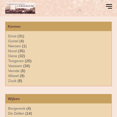
Kernen
Emst
(31)
Gortel
(4)
Niersen
(1)
Norel
(35)
Oene
(32)
Tongeren
(20)
Vaassen
(34)
Vemde
(6)
Wissel
(9)
Zuuk
(8)
Wijken
Burgerenk
(4)
De Dellen
(14)