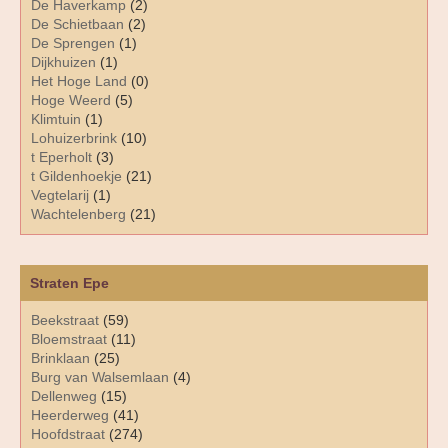
De Haverkamp
(2)
De Schietbaan
(2)
De Sprengen
(1)
Dijkhuizen
(1)
Het Hoge Land
(0)
Hoge Weerd
(5)
Klimtuin
(1)
Lohuizerbrink
(10)
t Eperholt
(3)
t Gildenhoekje
(21)
Vegtelarij
(1)
Wachtelenberg
(21)
Straten Epe
Beekstraat
(59)
Bloemstraat
(11)
Brinklaan
(25)
Burg van Walsemlaan
(4)
Dellenweg
(15)
Heerderweg
(41)
Hoofdstraat
(274)