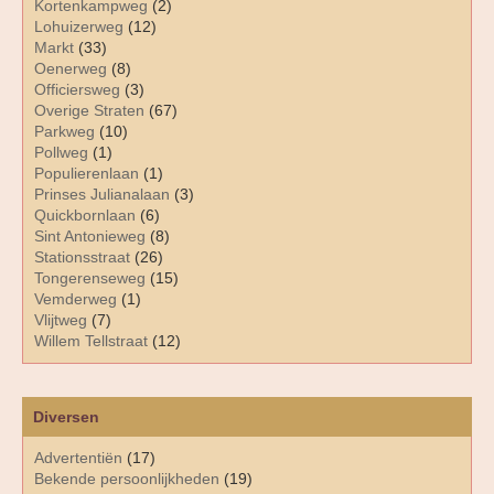
Kortenkampweg
(2)
Lohuizerweg
(12)
Markt
(33)
Oenerweg
(8)
Officiersweg
(3)
Overige Straten
(67)
Parkweg
(10)
Pollweg
(1)
Populierenlaan
(1)
Prinses Julianalaan
(3)
Quickbornlaan
(6)
Sint Antonieweg
(8)
Stationsstraat
(26)
Tongerenseweg
(15)
Vemderweg
(1)
Vlijtweg
(7)
Willem Tellstraat
(12)
Diversen
Advertentiën
(17)
Bekende persoonlijkheden
(19)