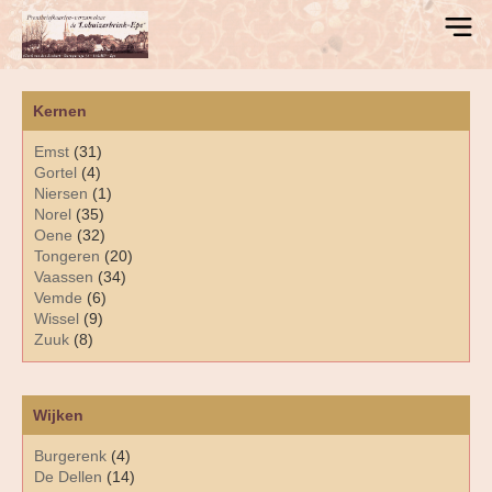
Kernen
Emst
(31)
Gortel
(4)
Niersen
(1)
Norel
(35)
Oene
(32)
Tongeren
(20)
Vaassen
(34)
Vemde
(6)
Wissel
(9)
Zuuk
(8)
Wijken
Burgerenk
(4)
De Dellen
(14)