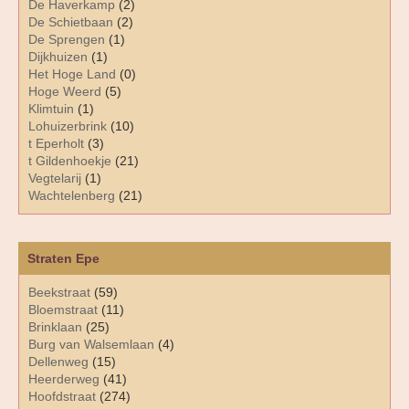
De Haverkamp
(2)
De Schietbaan
(2)
De Sprengen
(1)
Dijkhuizen
(1)
Het Hoge Land
(0)
Hoge Weerd
(5)
Klimtuin
(1)
Lohuizerbrink
(10)
t Eperholt
(3)
t Gildenhoekje
(21)
Vegtelarij
(1)
Wachtelenberg
(21)
Straten Epe
Beekstraat
(59)
Bloemstraat
(11)
Brinklaan
(25)
Burg van Walsemlaan
(4)
Dellenweg
(15)
Heerderweg
(41)
Hoofdstraat
(274)