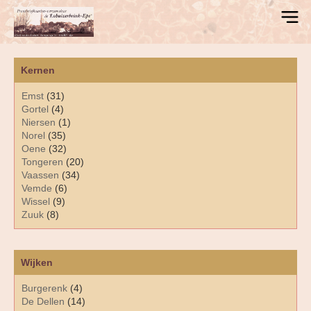
Kernen
Emst
(31)
Gortel
(4)
Niersen
(1)
Norel
(35)
Oene
(32)
Tongeren
(20)
Vaassen
(34)
Vemde
(6)
Wissel
(9)
Zuuk
(8)
Wijken
Burgerenk
(4)
De Dellen
(14)