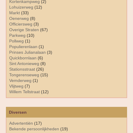
Kortenkampweg
(2)
Lohuizerweg
(12)
Markt
(33)
Oenerweg
(8)
Officiersweg
(3)
Overige Straten
(67)
Parkweg
(10)
Pollweg
(1)
Populierenlaan
(1)
Prinses Julianalaan
(3)
Quickbornlaan
(6)
Sint Antonieweg
(8)
Stationsstraat
(26)
Tongerenseweg
(15)
Vemderweg
(1)
Vlijtweg
(7)
Willem Tellstraat
(12)
Diversen
Advertentiën
(17)
Bekende persoonlijkheden
(19)