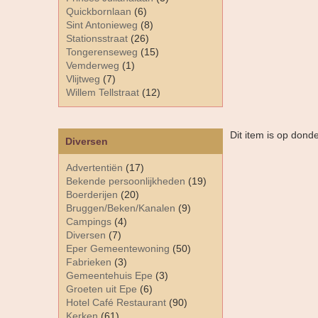
Quickbornlaan
(6)
Sint Antonieweg
(8)
Stationsstraat
(26)
Tongerenseweg
(15)
Vemderweg
(1)
Vlijtweg
(7)
Willem Tellstraat
(12)
Dit item is op dond
Diversen
Advertentiën
(17)
Bekende persoonlijkheden
(19)
Boerderijen
(20)
Bruggen/Beken/Kanalen
(9)
Campings
(4)
Diversen
(7)
Eper Gemeentewoning
(50)
Fabrieken
(3)
Gemeentehuis Epe
(3)
Groeten uit Epe
(6)
Hotel Café Restaurant
(90)
Kerken
(61)