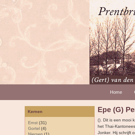
Home
Epe (G) P
Kernen
(). Dit is een mooi
Emst
(31)
het Thai-Kantonees
Gortel
(4)
Jonker. Hij schrijft
Niersen
(1)