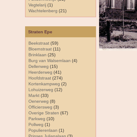
Vegtelarij
(1)
Wachtelenberg
(21)
Straten Epe
Beekstraat
(59)
Bloemstraat
(11)
Brinklaan
(25)
Burg van Walsemlaan
(4)
Dellenweg
(15)
Heerderweg
(41)
Hoofdstraat
(274)
Kortenkampweg
(2)
Lohuizerweg
(12)
Markt
(33)
Oenerweg
(8)
Officiersweg
(3)
Overige Straten
(67)
Parkweg
(10)
Pollweg
(1)
Populierenlaan
(1)
Prinses Julianalaan
(3)