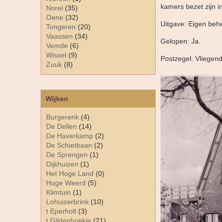
kamers bezet zijn in
Norel
(35)
Oene
(32)
Uitgave: Eigen beh
Tongeren
(20)
Vaassen
(34)
Gelopen: Ja.
Vemde
(6)
Wissel
(9)
Postzegel: Vliegend
Zuuk
(8)
Wijken
Burgerenk
(4)
De Dellen
(14)
De Haverkamp
(2)
De Schietbaan
(2)
De Sprengen
(1)
Dijkhuizen
(1)
Het Hoge Land
(0)
Hoge Weerd
(5)
Klimtuin
(1)
Lohuizerbrink
(10)
t Eperholt
(3)
t Gildenhoekje
(21)