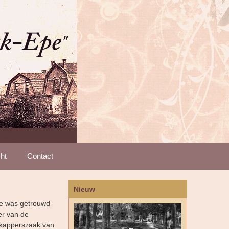
ht
Contact
Nieuw
eze was getrouwd
er van de
e kapperszaak van