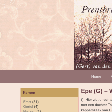
Home
Epe (G) – W
Kernen
(). Hier ziet u rec
Emst
(31)
met een dochter Too
Gortel
(4)
kapperszaak van Ha
Niersen
(1)