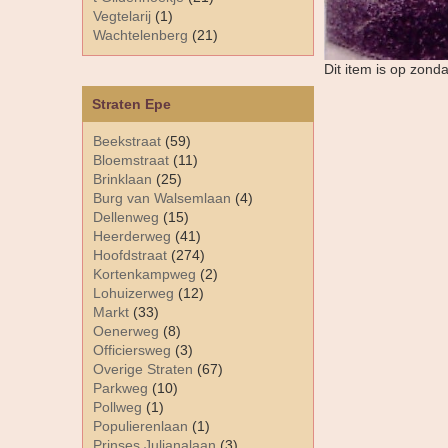
Vegtelarij
(1)
Wachtelenberg
(21)
Dit item is op zond
Straten Epe
Beekstraat
(59)
Bloemstraat
(11)
Brinklaan
(25)
Burg van Walsemlaan
(4)
Dellenweg
(15)
Heerderweg
(41)
Hoofdstraat
(274)
Kortenkampweg
(2)
Lohuizerweg
(12)
Markt
(33)
Oenerweg
(8)
Officiersweg
(3)
Overige Straten
(67)
Parkweg
(10)
Pollweg
(1)
Populierenlaan
(1)
Prinses Julianalaan
(3)