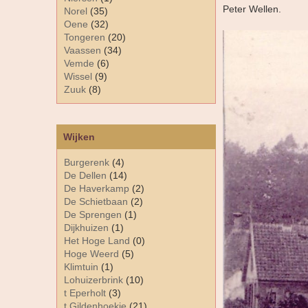
Peter Wellen.
Norel
(35)
Oene
(32)
Tongeren
(20)
Vaassen
(34)
Vemde
(6)
Wissel
(9)
Zuuk
(8)
Wijken
Burgerenk
(4)
De Dellen
(14)
De Haverkamp
(2)
De Schietbaan
(2)
De Sprengen
(1)
Dijkhuizen
(1)
Het Hoge Land
(0)
Hoge Weerd
(5)
Klimtuin
(1)
Lohuizerbrink
(10)
t Eperholt
(3)
t Gildenhoekje
(21)