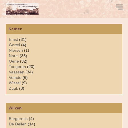
Kernen
Emst
(31)
Gortel
(4)
Niersen
(1)
Norel
(35)
Oene
(32)
Tongeren
(20)
Vaassen
(34)
Vemde
(6)
Wissel
(9)
Zuuk
(8)
Wijken
Burgerenk
(4)
De Dellen
(14)