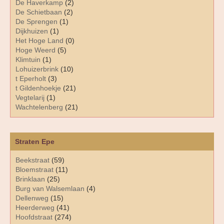
De Haverkamp
(2)
De Schietbaan
(2)
De Sprengen
(1)
Dijkhuizen
(1)
Het Hoge Land
(0)
Hoge Weerd
(5)
Klimtuin
(1)
Lohuizerbrink
(10)
t Eperholt
(3)
t Gildenhoekje
(21)
Vegtelarij
(1)
Wachtelenberg
(21)
Straten Epe
Beekstraat
(59)
Bloemstraat
(11)
Brinklaan
(25)
Burg van Walsemlaan
(4)
Dellenweg
(15)
Heerderweg
(41)
Hoofdstraat
(274)