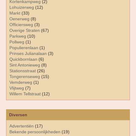
Kortenkampweg
(2)
Lohuizerweg
(12)
Markt
(33)
Oenerweg
(8)
Officiersweg
(3)
Overige Straten
(67)
Parkweg
(10)
Pollweg
(1)
Populierenlaan
(1)
Prinses Julianalaan
(3)
Quickbornlaan
(6)
Sint Antonieweg
(8)
Stationsstraat
(26)
Tongerenseweg
(15)
Vemderweg
(1)
Vlijtweg
(7)
Willem Tellstraat
(12)
Diversen
Advertentiën
(17)
Bekende persoonlijkheden
(19)