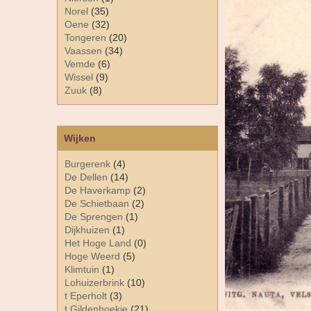
Norel
(35)
Oene
(32)
Tongeren
(20)
Vaassen
(34)
Vemde
(6)
Wissel
(9)
Zuuk
(8)
Wijken
Burgerenk
(4)
De Dellen
(14)
De Haverkamp
(2)
De Schietbaan
(2)
De Sprengen
(1)
Dijkhuizen
(1)
Het Hoge Land
(0)
Hoge Weerd
(5)
Klimtuin
(1)
Lohuizerbrink
(10)
t Eperholt
(3)
t Gildenhoekje
(21)