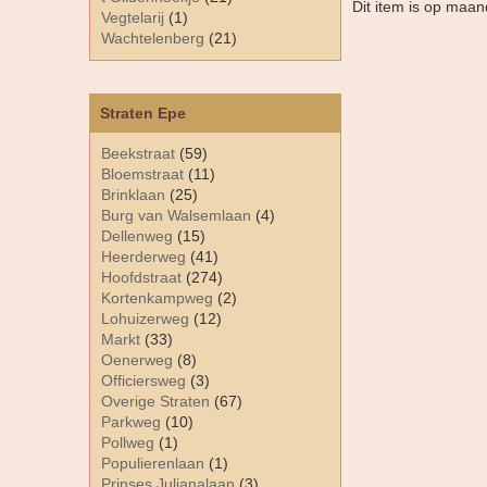
Dit item is op maan
Vegtelarij
(1)
Wachtelenberg
(21)
Straten Epe
Beekstraat
(59)
Bloemstraat
(11)
Brinklaan
(25)
Burg van Walsemlaan
(4)
Dellenweg
(15)
Heerderweg
(41)
Hoofdstraat
(274)
Kortenkampweg
(2)
Lohuizerweg
(12)
Markt
(33)
Oenerweg
(8)
Officiersweg
(3)
Overige Straten
(67)
Parkweg
(10)
Pollweg
(1)
Populierenlaan
(1)
Prinses Julianalaan
(3)