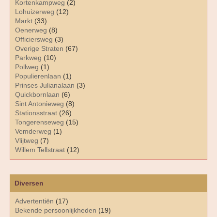
Kortenkampweg
(2)
Lohuizerweg
(12)
Markt
(33)
Oenerweg
(8)
Officiersweg
(3)
Overige Straten
(67)
Parkweg
(10)
Pollweg
(1)
Populierenlaan
(1)
Prinses Julianalaan
(3)
Quickbornlaan
(6)
Sint Antonieweg
(8)
Stationsstraat
(26)
Tongerenseweg
(15)
Vemderweg
(1)
Vlijtweg
(7)
Willem Tellstraat
(12)
Diversen
Advertentiën
(17)
Bekende persoonlijkheden
(19)