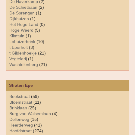
De Haverkamp
(2)
De Schietbaan
(2)
De Sprengen
(1)
Dijkhuizen
(1)
Het Hoge Land
(0)
Hoge Weerd
(5)
Klimtuin
(1)
Lohuizerbrink
(10)
t Eperholt
(3)
t Gildenhoekje
(21)
Vegtelarij
(1)
Wachtelenberg
(21)
Straten Epe
Beekstraat
(59)
Bloemstraat
(11)
Brinklaan
(25)
Burg van Walsemlaan
(4)
Dellenweg
(15)
Heerderweg
(41)
Hoofdstraat
(274)