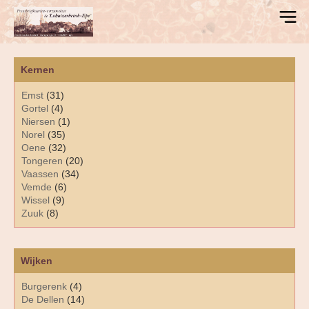
Kernen
Emst
(31)
Gortel
(4)
Niersen
(1)
Norel
(35)
Oene
(32)
Tongeren
(20)
Vaassen
(34)
Vemde
(6)
Wissel
(9)
Zuuk
(8)
Wijken
Burgerenk
(4)
De Dellen
(14)