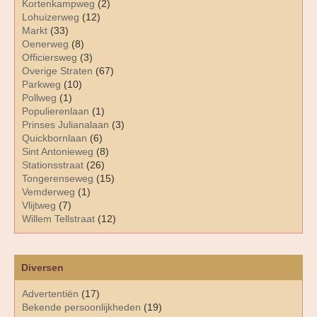
Kortenkampweg
(2)
Lohuizerweg
(12)
Markt
(33)
Oenerweg
(8)
Officiersweg
(3)
Overige Straten
(67)
Parkweg
(10)
Pollweg
(1)
Populierenlaan
(1)
Prinses Julianalaan
(3)
Quickbornlaan
(6)
Sint Antonieweg
(8)
Stationsstraat
(26)
Tongerenseweg
(15)
Vemderweg
(1)
Vlijtweg
(7)
Willem Tellstraat
(12)
Diversen
Advertentiën
(17)
Bekende persoonlijkheden
(19)