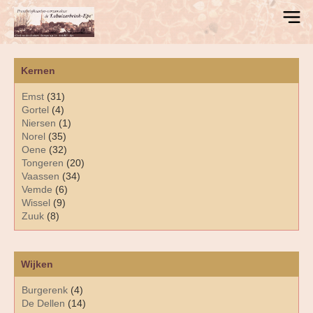
Kernen
Emst
(31)
Gortel
(4)
Niersen
(1)
Norel
(35)
Oene
(32)
Tongeren
(20)
Vaassen
(34)
Vemde
(6)
Wissel
(9)
Zuuk
(8)
Wijken
Burgerenk
(4)
De Dellen
(14)