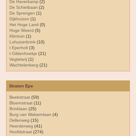
De Haverkamp
(2)
De Schietbaan
(2)
De Sprengen
(1)
Dijkhuizen
(1)
Het Hoge Land
(0)
Hoge Weerd
(5)
Klimtuin
(1)
Lohuizerbrink
(10)
t Eperholt
(3)
t Gildenhoekje
(21)
Vegtelarij
(1)
Wachtelenberg
(21)
Straten Epe
Beekstraat
(59)
Bloemstraat
(11)
Brinklaan
(25)
Burg van Walsemlaan
(4)
Dellenweg
(15)
Heerderweg
(41)
Hoofdstraat
(274)