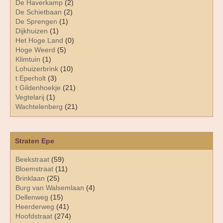
De Haverkamp
(2)
De Schietbaan
(2)
De Sprengen
(1)
Dijkhuizen
(1)
Het Hoge Land
(0)
Hoge Weerd
(5)
Klimtuin
(1)
Lohuizerbrink
(10)
t Eperholt
(3)
t Gildenhoekje
(21)
Vegtelarij
(1)
Wachtelenberg
(21)
Straten Epe
Beekstraat
(59)
Bloemstraat
(11)
Brinklaan
(25)
Burg van Walsemlaan
(4)
Dellenweg
(15)
Heerderweg
(41)
Hoofdstraat
(274)