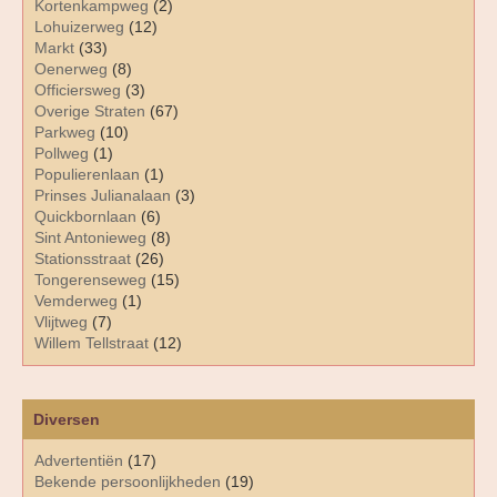
Kortenkampweg
(2)
Lohuizerweg
(12)
Markt
(33)
Oenerweg
(8)
Officiersweg
(3)
Overige Straten
(67)
Parkweg
(10)
Pollweg
(1)
Populierenlaan
(1)
Prinses Julianalaan
(3)
Quickbornlaan
(6)
Sint Antonieweg
(8)
Stationsstraat
(26)
Tongerenseweg
(15)
Vemderweg
(1)
Vlijtweg
(7)
Willem Tellstraat
(12)
Diversen
Advertentiën
(17)
Bekende persoonlijkheden
(19)