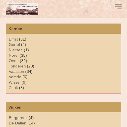
Kernen
Emst
(31)
Gortel
(4)
Niersen
(1)
Norel
(35)
Oene
(32)
Tongeren
(20)
Vaassen
(34)
Vemde
(6)
Wissel
(9)
Zuuk
(8)
Wijken
Burgerenk
(4)
De Dellen
(14)