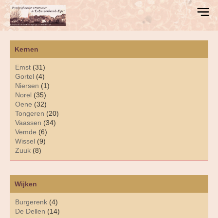
Kernen
Emst
(31)
Gortel
(4)
Niersen
(1)
Norel
(35)
Oene
(32)
Tongeren
(20)
Vaassen
(34)
Vemde
(6)
Wissel
(9)
Zuuk
(8)
Wijken
Burgerenk
(4)
De Dellen
(14)