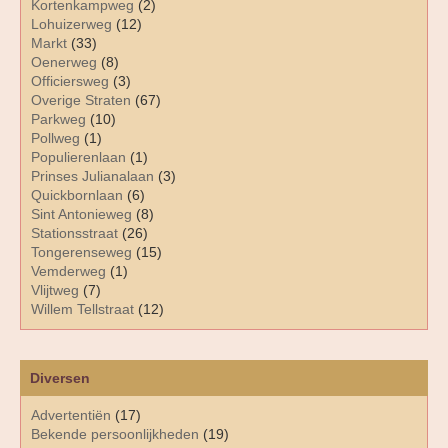
Kortenkampweg
(2)
Lohuizerweg
(12)
Markt
(33)
Oenerweg
(8)
Officiersweg
(3)
Overige Straten
(67)
Parkweg
(10)
Pollweg
(1)
Populierenlaan
(1)
Prinses Julianalaan
(3)
Quickbornlaan
(6)
Sint Antonieweg
(8)
Stationsstraat
(26)
Tongerenseweg
(15)
Vemderweg
(1)
Vlijtweg
(7)
Willem Tellstraat
(12)
Diversen
Advertentiën
(17)
Bekende persoonlijkheden
(19)