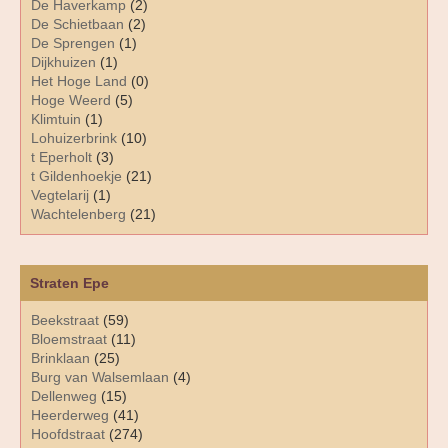
De Haverkamp
(2)
De Schietbaan
(2)
De Sprengen
(1)
Dijkhuizen
(1)
Het Hoge Land
(0)
Hoge Weerd
(5)
Klimtuin
(1)
Lohuizerbrink
(10)
t Eperholt
(3)
t Gildenhoekje
(21)
Vegtelarij
(1)
Wachtelenberg
(21)
Straten Epe
Beekstraat
(59)
Bloemstraat
(11)
Brinklaan
(25)
Burg van Walsemlaan
(4)
Dellenweg
(15)
Heerderweg
(41)
Hoofdstraat
(274)