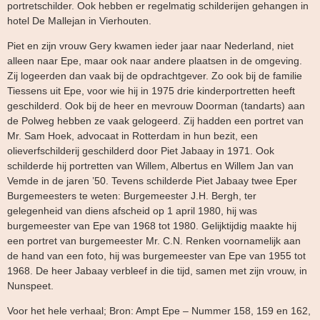
portretschilder. Ook hebben er regelmatig schilderijen gehangen in
hotel De Mallejan in Vierhouten.
Piet en zijn vrouw Gery kwamen ieder jaar naar Nederland, niet
alleen naar Epe, maar ook naar andere plaatsen in de omgeving.
Zij logeerden dan vaak bij de opdrachtgever. Zo ook bij de familie
Tiessens uit Epe, voor wie hij in 1975 drie kinderportretten heeft
geschilderd. Ook bij de heer en mevrouw Doorman (tandarts) aan
de Polweg hebben ze vaak gelogeerd. Zij hadden een portret van
Mr. Sam Hoek, advocaat in Rotterdam in hun bezit, een
olieverfschilderij geschilderd door Piet Jabaay in 1971. Ook
schilderde hij portretten van Willem, Albertus en Willem Jan van
Vemde in de jaren ’50. Tevens schilderde Piet Jabaay twee Eper
Burgemeesters te weten: Burgemeester J.H. Bergh, ter
gelegenheid van diens afscheid op 1 april 1980, hij was
burgemeester van Epe van 1968 tot 1980. Gelijktijdig maakte hij
een portret van burgemeester Mr. C.N. Renken voornamelijk aan
de hand van een foto, hij was burgemeester van Epe van 1955 tot
1968. De heer Jabaay verbleef in die tijd, samen met zijn vrouw, in
Nunspeet.
Voor het hele verhaal; Bron: Ampt Epe – Nummer 158, 159 en 162,