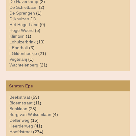
De Haverkamp
(2)
De Schietbaan
(2)
De Sprengen
(1)
Dijkhuizen
(1)
Het Hoge Land
(0)
Hoge Weerd
(5)
Klimtuin
(1)
Lohuizerbrink
(10)
t Eperholt
(3)
t Gildenhoekje
(21)
Vegtelarij
(1)
Wachtelenberg
(21)
Straten Epe
Beekstraat
(59)
Bloemstraat
(11)
Brinklaan
(25)
Burg van Walsemlaan
(4)
Dellenweg
(15)
Heerderweg
(41)
Hoofdstraat
(274)