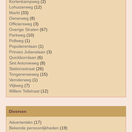
Kortenkampweg
(2)
Lohuizerweg
(12)
Markt
(33)
Oenerweg
(8)
Officiersweg
(3)
Overige Straten
(67)
Parkweg
(10)
Pollweg
(1)
Populierenlaan
(1)
Prinses Julianalaan
(3)
Quickbornlaan
(6)
Sint Antonieweg
(8)
Stationsstraat
(26)
Tongerenseweg
(15)
Vemderweg
(1)
Vlijtweg
(7)
Willem Tellstraat
(12)
Diversen
Advertentiën
(17)
Bekende persoonlijkheden
(19)