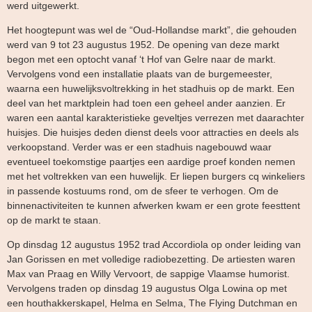
werd uitgewerkt.
Het hoogtepunt was wel de “Oud-Hollandse markt”, die gehouden
werd van 9 tot 23 augustus 1952. De opening van deze markt
begon met een optocht vanaf ‘t Hof van Gelre naar de markt.
Vervolgens vond een installatie plaats van de burgemeester,
waarna een huwelijksvoltrekking in het stadhuis op de markt. Een
deel van het marktplein had toen een geheel ander aanzien. Er
waren een aantal karakteristieke geveltjes verrezen met daarachter
huisjes. Die huisjes deden dienst deels voor attracties en deels als
verkoopstand. Verder was er een stadhuis nagebouwd waar
eventueel toekomstige paartjes een aardige proef konden nemen
met het voltrekken van een huwelijk. Er liepen burgers cq winkeliers
in passende kostuums rond, om de sfeer te verhogen. Om de
binnenactiviteiten te kunnen afwerken kwam er een grote feesttent
op de markt te staan.
Op dinsdag 12 augustus 1952 trad Accordiola op onder leiding van
Jan Gorissen en met volledige radiobezetting. De artiesten waren
Max van Praag en Willy Vervoort, de sappige Vlaamse humorist.
Vervolgens traden op dinsdag 19 augustus Olga Lowina op met
een houthakkerskapel, Helma en Selma, The Flying Dutchman en