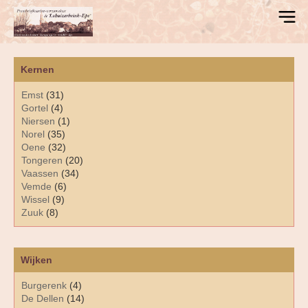
Kernen
Emst
(31)
Gortel
(4)
Niersen
(1)
Norel
(35)
Oene
(32)
Tongeren
(20)
Vaassen
(34)
Vemde
(6)
Wissel
(9)
Zuuk
(8)
Wijken
Burgerenk
(4)
De Dellen
(14)