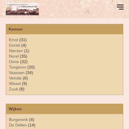
Kernen
Emst
(31)
Gortel
(4)
Niersen
(1)
Norel
(35)
Oene
(32)
Tongeren
(20)
Vaassen
(34)
Vemde
(6)
Wissel
(9)
Zuuk
(8)
Wijken
Burgerenk
(4)
De Dellen
(14)