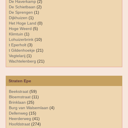
De Haverkamp
(2)
De Schietbaan
(2)
De Sprengen
(1)
Dijkhuizen
(1)
Het Hoge Land
(0)
Hoge Weerd
(5)
Klimtuin
(1)
Lohuizerbrink
(10)
t Eperholt
(3)
t Gildenhoekje
(21)
Vegtelarij
(1)
Wachtelenberg
(21)
Straten Epe
Beekstraat
(59)
Bloemstraat
(11)
Brinklaan
(25)
Burg van Walsemlaan
(4)
Dellenweg
(15)
Heerderweg
(41)
Hoofdstraat
(274)