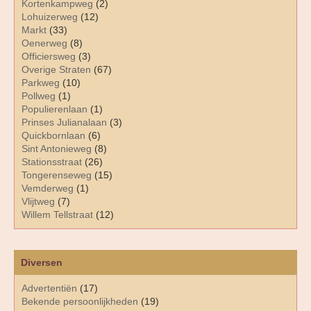
Kortenkampweg
(2)
Lohuizerweg
(12)
Markt
(33)
Oenerweg
(8)
Officiersweg
(3)
Overige Straten
(67)
Parkweg
(10)
Pollweg
(1)
Populierenlaan
(1)
Prinses Julianalaan
(3)
Quickbornlaan
(6)
Sint Antonieweg
(8)
Stationsstraat
(26)
Tongerenseweg
(15)
Vemderweg
(1)
Vlijtweg
(7)
Willem Tellstraat
(12)
Diversen
Advertentiën
(17)
Bekende persoonlijkheden
(19)