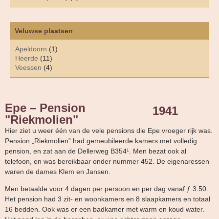
Veluwse plaatsen
Apeldoorn
(1)
Heerde
(11)
Veessen
(4)
Epe – Pension
1941
"Riekmolien"
Hier ziet u weer één van de vele pensions die Epe vroeger rijk was.
Pension „Riekmolien” had gemeubileerde kamers met volledig
pension, en zat aan de Dellerweg B354¹. Men bezat ook al
telefoon, en was bereikbaar onder nummer 452. De eigenaressen
waren de dames Klem en Jansen.
Men betaalde voor 4 dagen per persoon en per dag vanaf ƒ 3.50.
Het pension had 3 zit- en woonkamers en 8 slaapkamers en totaal
16 bedden. Ook was er een badkamer met warm en koud water.