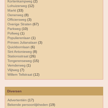
Kortenkampweg
(2)
Lohuizerweg
(12)
Markt
(33)
Oenerweg
(8)
Officiersweg
(3)
Overige Straten
(67)
Parkweg
(10)
Pollweg
(1)
Populierenlaan
(1)
Prinses Julianalaan
(3)
Quickbornlaan
(6)
Sint Antonieweg
(8)
Stationsstraat
(26)
Tongerenseweg
(15)
Vemderweg
(1)
Vlijtweg
(7)
Willem Tellstraat
(12)
Diversen
Advertentiën
(17)
Bekende persoonlijkheden
(19)