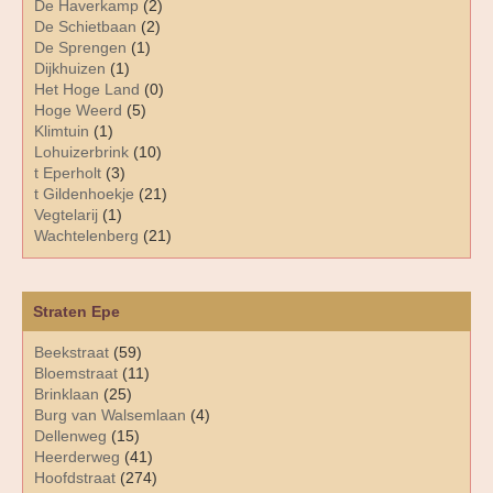
De Haverkamp
(2)
De Schietbaan
(2)
De Sprengen
(1)
Dijkhuizen
(1)
Het Hoge Land
(0)
Hoge Weerd
(5)
Klimtuin
(1)
Lohuizerbrink
(10)
t Eperholt
(3)
t Gildenhoekje
(21)
Vegtelarij
(1)
Wachtelenberg
(21)
Straten Epe
Beekstraat
(59)
Bloemstraat
(11)
Brinklaan
(25)
Burg van Walsemlaan
(4)
Dellenweg
(15)
Heerderweg
(41)
Hoofdstraat
(274)