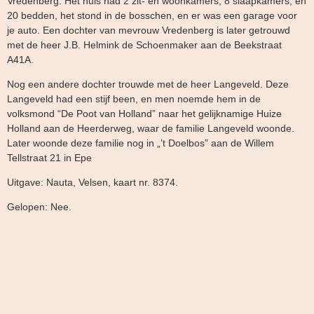
Vredenberg. Het huis had 2 zit- en woonkamers, 8 slaapkamers, en
20 bedden, het stond in de bosschen, en er was een garage voor
je auto. Een dochter van mevrouw Vredenberg is later getrouwd
met de heer J.B. Helmink de Schoenmaker aan de Beekstraat
A41A.
Nog een andere dochter trouwde met de heer Langeveld. Deze
Langeveld had een stijf been, en men noemde hem in de
volksmond “De Poot van Holland” naar het gelijknamige Huize
Holland aan de Heerderweg, waar de familie Langeveld woonde.
Later woonde deze familie nog in „’t Doelbos” aan de Willem
Tellstraat 21 in Epe
Uitgave: Nauta, Velsen, kaart nr. 8374.
Gelopen: Nee.