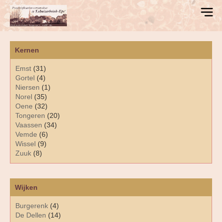
Kernen
Emst
(31)
Gortel
(4)
Niersen
(1)
Norel
(35)
Oene
(32)
Tongeren
(20)
Vaassen
(34)
Vemde
(6)
Wissel
(9)
Zuuk
(8)
Wijken
Burgerenk
(4)
De Dellen
(14)