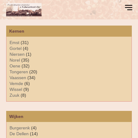
Kernen
Emst
(31)
Gortel
(4)
Niersen
(1)
Norel
(35)
Oene
(32)
Tongeren
(20)
Vaassen
(34)
Vemde
(6)
Wissel
(9)
Zuuk
(8)
Wijken
Burgerenk
(4)
De Dellen
(14)