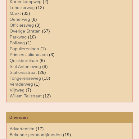
Kortenkampweg
(2)
Lohuizerweg
(12)
Markt
(33)
Oenerweg
(8)
Officiersweg
(3)
Overige Straten
(67)
Parkweg
(10)
Pollweg
(1)
Populierenlaan
(1)
Prinses Julianalaan
(3)
Quickbornlaan
(6)
Sint Antonieweg
(8)
Stationsstraat
(26)
Tongerenseweg
(15)
Vemderweg
(1)
Vlijtweg
(7)
Willem Tellstraat
(12)
Diversen
Advertentiën
(17)
Bekende persoonlijkheden
(19)