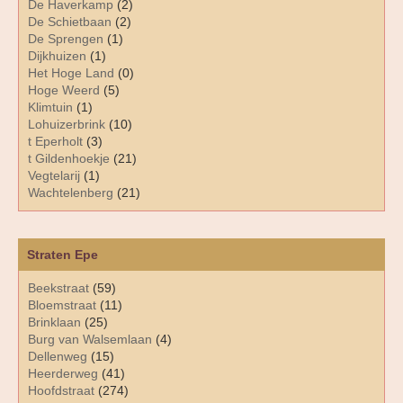
De Haverkamp
(2)
De Schietbaan
(2)
De Sprengen
(1)
Dijkhuizen
(1)
Het Hoge Land
(0)
Hoge Weerd
(5)
Klimtuin
(1)
Lohuizerbrink
(10)
t Eperholt
(3)
t Gildenhoekje
(21)
Vegtelarij
(1)
Wachtelenberg
(21)
Straten Epe
Beekstraat
(59)
Bloemstraat
(11)
Brinklaan
(25)
Burg van Walsemlaan
(4)
Dellenweg
(15)
Heerderweg
(41)
Hoofdstraat
(274)