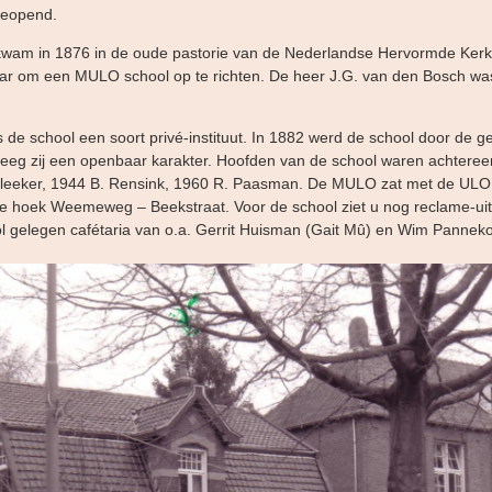
geopend.
wam in 1876 in de oude pastorie van de Nederlandse Hervormde Kerk
r om een MULO school op te richten. De heer J.G. van den Bosch was
 de school een soort privé-instituut. In 1882 werd de school door de 
eg zij een openbaar karakter. Hoofden van de school waren achteree
. Bleeker, 1944 B. Rensink, 1960 R. Paasman. De MULO zat met de ULO 
 hoek Weemeweg – Beekstraat. Voor de school ziet u nog reclame-uit
l gelegen cafétaria van o.a. Gerrit Huisman (Gait Mû) en Wim Pannek