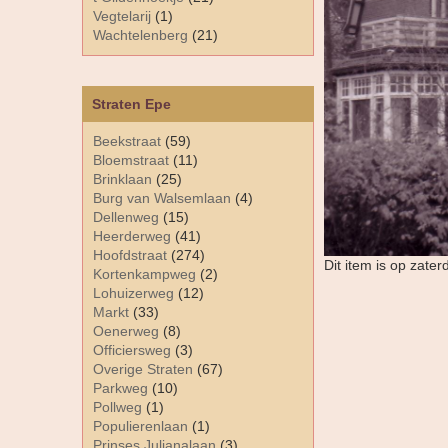
Vegtelarij
(1)
Wachtelenberg
(21)
Straten Epe
Beekstraat
(59)
Bloemstraat
(11)
Brinklaan
(25)
Burg van Walsemlaan
(4)
Dellenweg
(15)
Heerderweg
(41)
Hoofdstraat
(274)
Dit item is op zate
Kortenkampweg
(2)
Lohuizerweg
(12)
Markt
(33)
Oenerweg
(8)
Officiersweg
(3)
Overige Straten
(67)
Parkweg
(10)
Pollweg
(1)
Populierenlaan
(1)
Prinses Julianalaan
(3)