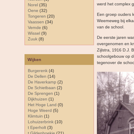
werd het complex 
Norel
(35)
Oene
(32)
Een groep ouders k
Tongeren
(20)
Weemeweg bij elkaa
Vaassen
(34)
van de school.
Vemde
(6)
Wissel
(9)
De eerste jaren was
Zuuk
(8)
overgenomen en kre
Zijlstra, 1916 D.J
schoolgebouw op de
Wijken
tegenover de schoo
Burgerenk
(4)
De Dellen
(14)
De Haverkamp
(2)
De Schietbaan
(2)
De Sprengen
(1)
Dijkhuizen
(1)
Het Hoge Land
(0)
Hoge Weerd
(5)
Klimtuin
(1)
Lohuizerbrink
(10)
t Eperholt
(3)
t Gildenhoekje
(21)