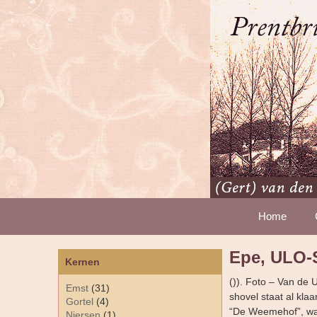
Home
Epe, ULO-
Kernen
()). Foto – Van de
Emst
(31)
shovel staat al kl
Gortel
(4)
“De Weemehof”, waa
Niersen
(1)