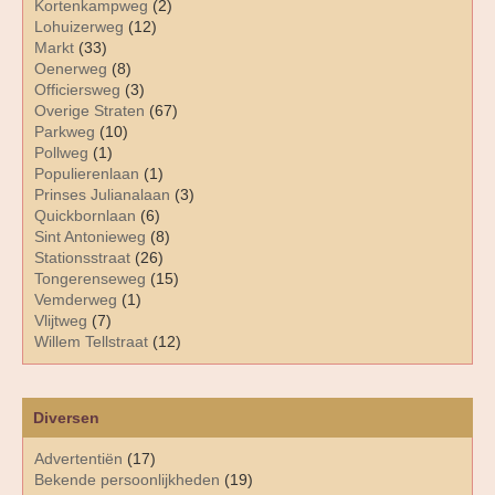
Kortenkampweg
(2)
Lohuizerweg
(12)
Markt
(33)
Oenerweg
(8)
Officiersweg
(3)
Overige Straten
(67)
Parkweg
(10)
Pollweg
(1)
Populierenlaan
(1)
Prinses Julianalaan
(3)
Quickbornlaan
(6)
Sint Antonieweg
(8)
Stationsstraat
(26)
Tongerenseweg
(15)
Vemderweg
(1)
Vlijtweg
(7)
Willem Tellstraat
(12)
Diversen
Advertentiën
(17)
Bekende persoonlijkheden
(19)