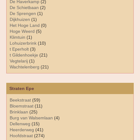
De Haverkamp
(2)
De Schietbaan
(2)
De Sprengen
(1)
Dijkhuizen
(1)
Het Hoge Land
(0)
Hoge Weerd
(5)
Klimtuin
(1)
Lohuizerbrink
(10)
t Eperholt
(3)
t Gildenhoekje
(21)
Vegtelarij
(1)
Wachtelenberg
(21)
Straten Epe
Beekstraat
(59)
Bloemstraat
(11)
Brinklaan
(25)
Burg van Walsemlaan
(4)
Dellenweg
(15)
Heerderweg
(41)
Hoofdstraat
(274)