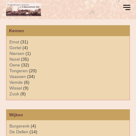
Kernen
Emst
(31)
Gortel
(4)
Niersen
(1)
Norel
(35)
Oene
(32)
Tongeren
(20)
Vaassen
(34)
Vemde
(6)
Wissel
(9)
Zuuk
(8)
Wijken
Burgerenk
(4)
De Dellen
(14)