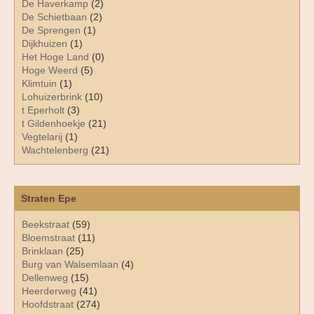
De Haverkamp
(2)
De Schietbaan
(2)
De Sprengen
(1)
Dijkhuizen
(1)
Het Hoge Land
(0)
Hoge Weerd
(5)
Klimtuin
(1)
Lohuizerbrink
(10)
t Eperholt
(3)
t Gildenhoekje
(21)
Vegtelarij
(1)
Wachtelenberg
(21)
Straten Epe
Beekstraat
(59)
Bloemstraat
(11)
Brinklaan
(25)
Burg van Walsemlaan
(4)
Dellenweg
(15)
Heerderweg
(41)
Hoofdstraat
(274)