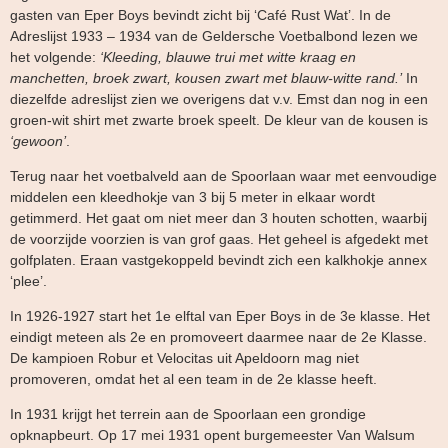
gasten van Eper Boys bevindt zicht bij ‘Café Rust Wat’. In de
Adreslijst 1933 – 1934 van de Geldersche Voetbalbond lezen we
het volgende:
‘Kleeding, blauwe trui met witte kraag en
manchetten, broek zwart, kousen zwart met blauw-witte rand.’
In
diezelfde adreslijst zien we overigens dat v.v. Emst dan nog in een
groen-wit shirt met zwarte broek speelt. De kleur van de kousen is
‘gewoon’
.
Terug naar het voetbalveld aan de Spoorlaan waar met eenvoudige
middelen een kleedhokje van 3 bij 5 meter in elkaar wordt
getimmerd. Het gaat om niet meer dan 3 houten schotten, waarbij
de voorzijde voorzien is van grof gaas. Het geheel is afgedekt met
golfplaten. Eraan vastgekoppeld bevindt zich een kalkhokje annex
‘plee’.
In 1926-1927 start het 1e elftal van Eper Boys in de 3e klasse. Het
eindigt meteen als 2e en promoveert daarmee naar de 2e Klasse.
De kampioen Robur et Velocitas uit Apeldoorn mag niet
promoveren, omdat het al een team in de 2e klasse heeft.
In 1931 krijgt het terrein aan de Spoorlaan een grondige
opknapbeurt. Op 17 mei 1931 opent burgemeester Van Walsum