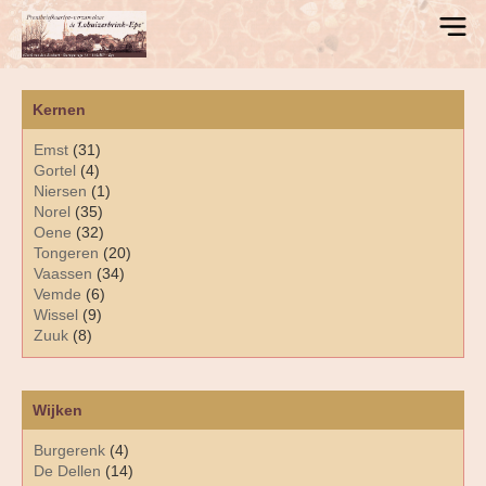
Kernen
Emst
(31)
Gortel
(4)
Niersen
(1)
Norel
(35)
Oene
(32)
Tongeren
(20)
Vaassen
(34)
Vemde
(6)
Wissel
(9)
Zuuk
(8)
Wijken
Burgerenk
(4)
De Dellen
(14)