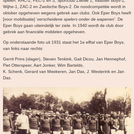
spelen: KHC-2, PEC-2 en 3, Sportclub Zwolle 1, Vaasser Boys-1,
Wijhe-1, ZAC-2 en Zwolsche Boys-2. De noodcompetitie wordt in
oktober opgeheven wegens gebrek aan clubs. Ook Eper Boys heeft
[voor mobilisatie]
‘verscheidene spelers onder de wapenen’.
De
Eper Boys gaan uiteindelijk ter ziele. In 1940 wordt de club door
gebrek aan financiële middelen opgeheven.
Op onderstaande foto uit 1931 staat het 1e elftal van Eper Boys,
van links naar rechts:
Gerrit Prins (slager), Steven Tenkink, Gait Dicou, Jan Hennephof,
Piet Otterspeer, Aart Jonker, Wim Bartelds,
K. Schenk, Gerard van Meekeren, Jan Das, J. Westerink en Jan
Das.