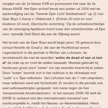
ranglijst van de 1e klasse GVB en promoveert het naar de 4e
klasse KNVB. Het Eper archief bevat een poster uit 1934 met de
aankondiging van de
‘Tweede Eper Licht Voetbalmatch” op 11 mei:
Eper Boys 1-Kamp v. Oldebroek 1. (Entree 20 cent en voor
kinderen 10 cent). Electrische verlichting.’
Op de scheidsrechterlijst
van de vereniging Apeldoorn komt maar één scheidsrechter uit Epe
voor, namelijk Gait Ekkel die aan de Vlijtweg woont.
Het terrein van de Eper Boys wordt begin jaren ’30 gekeurd door
consul Hendrik de Graaf jr. die aan de Hoofdstraat woont.
Legendarisch in die periode is Wicher van Lohuizen, de
terreinknecht die met de woorden
‘achtu de doad of van ut tein
af’
de orde op en rond de velden bewaakt. Meestal gebruikt hij
hierbij een groot soort “toeter” om zijn woorden kracht bij te zetten.
Deze “toeter” bevindt zich in het clubhuis in de vitrinekast met
“oude” s.v. Epe-relikwieën. Van Lohuizen kan de ‘r’ niet uitspreken,
maar iedereen weet wat hij bedoeld. Er worden in die periode ook
veel oefenwedstrijden gespeeld, met name tegen de hier
‘kampeerende Amsterdammers’.
In het seizoen 1939-’40 stelt de
KNVB
‘in verband met den internationalen toestand’
een
noodcompetitie in, meldt het Nieuws- en Advertentieblad. Hierin