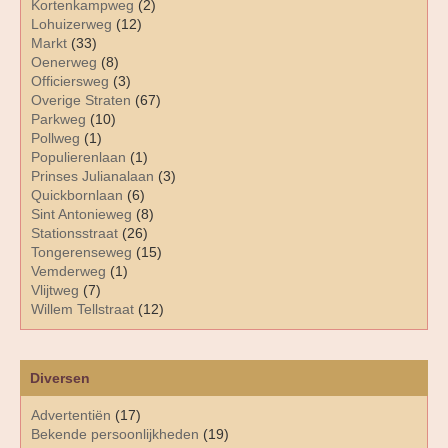
Kortenkampweg
(2)
Lohuizerweg
(12)
Markt
(33)
Oenerweg
(8)
Officiersweg
(3)
Overige Straten
(67)
Parkweg
(10)
Pollweg
(1)
Populierenlaan
(1)
Prinses Julianalaan
(3)
Quickbornlaan
(6)
Sint Antonieweg
(8)
Stationsstraat
(26)
Tongerenseweg
(15)
Vemderweg
(1)
Vlijtweg
(7)
Willem Tellstraat
(12)
Diversen
Advertentiën
(17)
Bekende persoonlijkheden
(19)