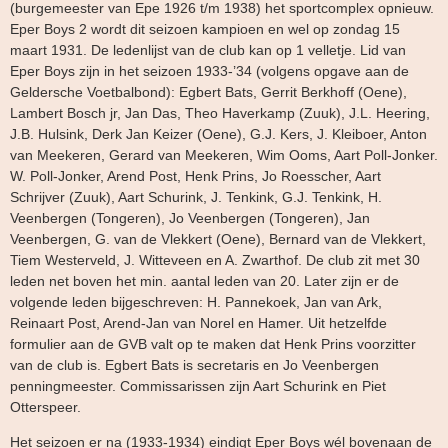
(burgemeester van Epe 1926 t/m 1938) het sportcomplex opnieuw.
Eper Boys 2 wordt dit seizoen kampioen en wel op zondag 15
maart 1931. De ledenlijst van de club kan op 1 velletje. Lid van
Eper Boys zijn in het seizoen 1933-’34 (volgens opgave aan de
Geldersche Voetbalbond): Egbert Bats, Gerrit Berkhoff (Oene),
Lambert Bosch jr, Jan Das, Theo Haverkamp (Zuuk), J.L. Heering,
J.B. Hulsink, Derk Jan Keizer (Oene), G.J. Kers, J. Kleiboer, Anton
van Meekeren, Gerard van Meekeren, Wim Ooms, Aart Poll-Jonker.
W. Poll-Jonker, Arend Post, Henk Prins, Jo Roesscher, Aart
Schrijver (Zuuk), Aart Schurink, J. Tenkink, G.J. Tenkink, H.
Veenbergen (Tongeren), Jo Veenbergen (Tongeren), Jan
Veenbergen, G. van de Vlekkert (Oene), Bernard van de Vlekkert,
Tiem Westerveld, J. Witteveen en A. Zwarthof. De club zit met 30
leden net boven het min. aantal leden van 20. Later zijn er de
volgende leden bijgeschreven: H. Pannekoek, Jan van Ark,
Reinaart Post, Arend-Jan van Norel en Hamer. Uit hetzelfde
formulier aan de GVB valt op te maken dat Henk Prins voorzitter
van de club is. Egbert Bats is secretaris en Jo Veenbergen
penningmeester. Commissarissen zijn Aart Schurink en Piet
Otterspeer.
Het seizoen er na (1933-1934) eindigt Eper Boys wél bovenaan de