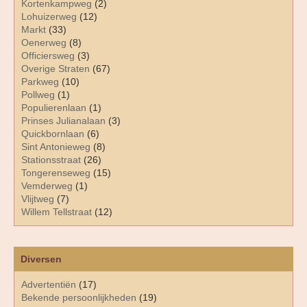
Kortenkampweg
(2)
Lohuizerweg
(12)
Markt
(33)
Oenerweg
(8)
Officiersweg
(3)
Overige Straten
(67)
Parkweg
(10)
Pollweg
(1)
Populierenlaan
(1)
Prinses Julianalaan
(3)
Quickbornlaan
(6)
Sint Antonieweg
(8)
Stationsstraat
(26)
Tongerenseweg
(15)
Vemderweg
(1)
Vlijtweg
(7)
Willem Tellstraat
(12)
Diversen
Advertentiën
(17)
Bekende persoonlijkheden
(19)