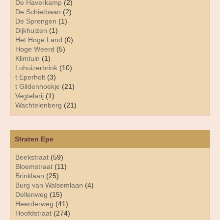
De Haverkamp
(2)
De Schietbaan
(2)
De Sprengen
(1)
Dijkhuizen
(1)
Het Hoge Land
(0)
Hoge Weerd
(5)
Klimtuin
(1)
Lohuizerbrink
(10)
t Eperholt
(3)
t Gildenhoekje
(21)
Vegtelarij
(1)
Wachtelenberg
(21)
Straten Epe
Beekstraat
(59)
Bloemstraat
(11)
Brinklaan
(25)
Burg van Walsemlaan
(4)
Dellenweg
(15)
Heerderweg
(41)
Hoofdstraat
(274)