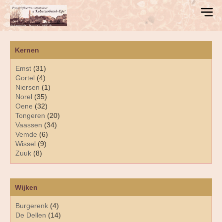
Kernen
Emst
(31)
Gortel
(4)
Niersen
(1)
Norel
(35)
Oene
(32)
Tongeren
(20)
Vaassen
(34)
Vemde
(6)
Wissel
(9)
Zuuk
(8)
Wijken
Burgerenk
(4)
De Dellen
(14)