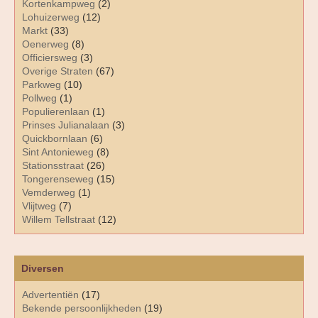
Kortenkampweg
(2)
Lohuizerweg
(12)
Markt
(33)
Oenerweg
(8)
Officiersweg
(3)
Overige Straten
(67)
Parkweg
(10)
Pollweg
(1)
Populierenlaan
(1)
Prinses Julianalaan
(3)
Quickbornlaan
(6)
Sint Antonieweg
(8)
Stationsstraat
(26)
Tongerenseweg
(15)
Vemderweg
(1)
Vlijtweg
(7)
Willem Tellstraat
(12)
Diversen
Advertentiën
(17)
Bekende persoonlijkheden
(19)