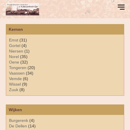
Kernen
Emst
(31)
Gortel
(4)
Niersen
(1)
Norel
(35)
Oene
(32)
Tongeren
(20)
Vaassen
(34)
Vemde
(6)
Wissel
(9)
Zuuk
(8)
Wijken
Burgerenk
(4)
De Dellen
(14)