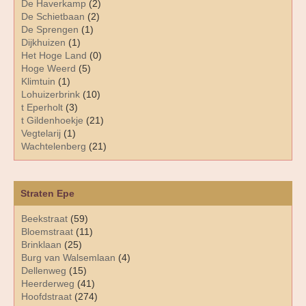
De Haverkamp
(2)
De Schietbaan
(2)
De Sprengen
(1)
Dijkhuizen
(1)
Het Hoge Land
(0)
Hoge Weerd
(5)
Klimtuin
(1)
Lohuizerbrink
(10)
t Eperholt
(3)
t Gildenhoekje
(21)
Vegtelarij
(1)
Wachtelenberg
(21)
Straten Epe
Beekstraat
(59)
Bloemstraat
(11)
Brinklaan
(25)
Burg van Walsemlaan
(4)
Dellenweg
(15)
Heerderweg
(41)
Hoofdstraat
(274)