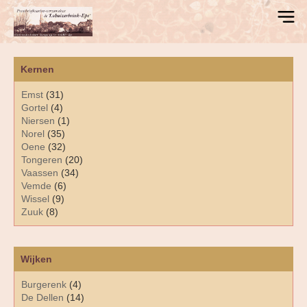
Kernen
Emst
(31)
Gortel
(4)
Niersen
(1)
Norel
(35)
Oene
(32)
Tongeren
(20)
Vaassen
(34)
Vemde
(6)
Wissel
(9)
Zuuk
(8)
Wijken
Burgerenk
(4)
De Dellen
(14)