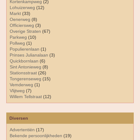
Kortenkampweg
(2)
Lohuizerweg
(12)
Markt
(33)
Oenerweg
(8)
Officiersweg
(3)
Overige Straten
(67)
Parkweg
(10)
Pollweg
(1)
Populierenlaan
(1)
Prinses Julianalaan
(3)
Quickbornlaan
(6)
Sint Antonieweg
(8)
Stationsstraat
(26)
Tongerenseweg
(15)
Vemderweg
(1)
Vlijtweg
(7)
Willem Tellstraat
(12)
Diversen
Advertentiën
(17)
Bekende persoonlijkheden
(19)