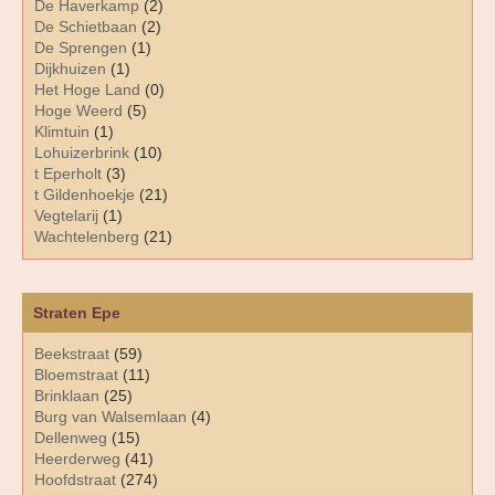
De Haverkamp
(2)
De Schietbaan
(2)
De Sprengen
(1)
Dijkhuizen
(1)
Het Hoge Land
(0)
Hoge Weerd
(5)
Klimtuin
(1)
Lohuizerbrink
(10)
t Eperholt
(3)
t Gildenhoekje
(21)
Vegtelarij
(1)
Wachtelenberg
(21)
Straten Epe
Beekstraat
(59)
Bloemstraat
(11)
Brinklaan
(25)
Burg van Walsemlaan
(4)
Dellenweg
(15)
Heerderweg
(41)
Hoofdstraat
(274)