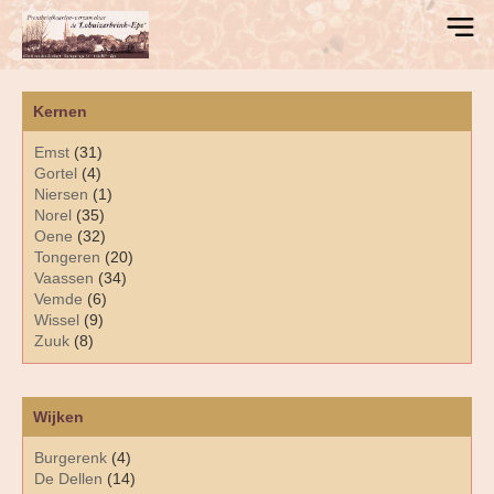
Kernen
Emst
(31)
Gortel
(4)
Niersen
(1)
Norel
(35)
Oene
(32)
Tongeren
(20)
Vaassen
(34)
Vemde
(6)
Wissel
(9)
Zuuk
(8)
Wijken
Burgerenk
(4)
De Dellen
(14)