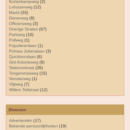
Kortenkampweg
(2)
Lohuizerweg
(12)
Markt
(33)
Oenerweg
(8)
Officiersweg
(3)
Overige Straten
(67)
Parkweg
(10)
Pollweg
(1)
Populierenlaan
(1)
Prinses Julianalaan
(3)
Quickbornlaan
(6)
Sint Antonieweg
(8)
Stationsstraat
(26)
Tongerenseweg
(15)
Vemderweg
(1)
Vlijtweg
(7)
Willem Tellstraat
(12)
Diversen
Advertentiën
(17)
Bekende persoonlijkheden
(19)