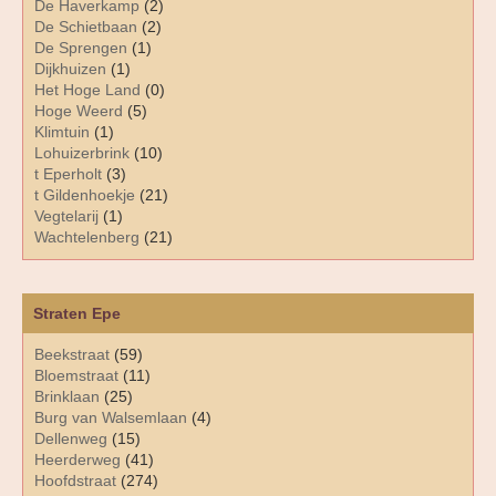
De Haverkamp
(2)
De Schietbaan
(2)
De Sprengen
(1)
Dijkhuizen
(1)
Het Hoge Land
(0)
Hoge Weerd
(5)
Klimtuin
(1)
Lohuizerbrink
(10)
t Eperholt
(3)
t Gildenhoekje
(21)
Vegtelarij
(1)
Wachtelenberg
(21)
Straten Epe
Beekstraat
(59)
Bloemstraat
(11)
Brinklaan
(25)
Burg van Walsemlaan
(4)
Dellenweg
(15)
Heerderweg
(41)
Hoofdstraat
(274)