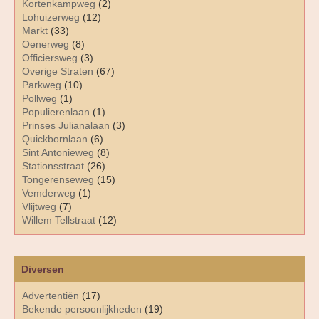
Kortenkampweg
(2)
Lohuizerweg
(12)
Markt
(33)
Oenerweg
(8)
Officiersweg
(3)
Overige Straten
(67)
Parkweg
(10)
Pollweg
(1)
Populierenlaan
(1)
Prinses Julianalaan
(3)
Quickbornlaan
(6)
Sint Antonieweg
(8)
Stationsstraat
(26)
Tongerenseweg
(15)
Vemderweg
(1)
Vlijtweg
(7)
Willem Tellstraat
(12)
Diversen
Advertentiën
(17)
Bekende persoonlijkheden
(19)