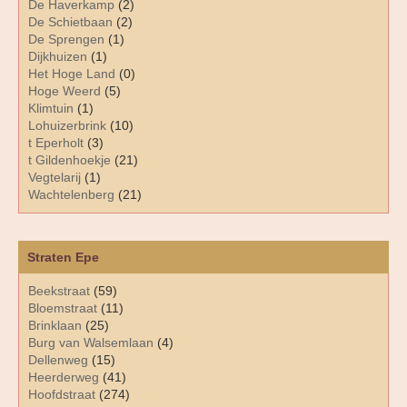
De Haverkamp
(2)
De Schietbaan
(2)
De Sprengen
(1)
Dijkhuizen
(1)
Het Hoge Land
(0)
Hoge Weerd
(5)
Klimtuin
(1)
Lohuizerbrink
(10)
t Eperholt
(3)
t Gildenhoekje
(21)
Vegtelarij
(1)
Wachtelenberg
(21)
Straten Epe
Beekstraat
(59)
Bloemstraat
(11)
Brinklaan
(25)
Burg van Walsemlaan
(4)
Dellenweg
(15)
Heerderweg
(41)
Hoofdstraat
(274)