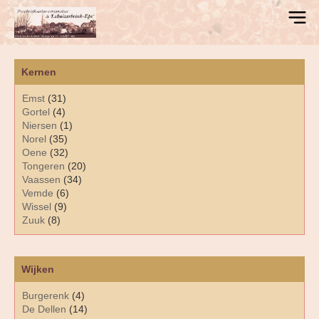
Kernen
Emst
(31)
Gortel
(4)
Niersen
(1)
Norel
(35)
Oene
(32)
Tongeren
(20)
Vaassen
(34)
Vemde
(6)
Wissel
(9)
Zuuk
(8)
Wijken
Burgerenk
(4)
De Dellen
(14)