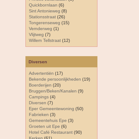
Quickbornlaan
(6)
Sint Antonieweg
(8)
Stationsstraat
(26)
Tongerenseweg
(15)
Vemderweg
(1)
Vlijtweg
(7)
Willem Tellstraat
(12)
Diversen
Advertentiën
(17)
Bekende persoonlijkheden
(19)
Boerderijen
(20)
Bruggen/Beken/Kanalen
(9)
Campings
(4)
Diversen
(7)
Eper Gemeentewoning
(50)
Fabrieken
(3)
Gemeentehuis Epe
(3)
Groeten uit Epe
(6)
Hotel Café Restaurant
(90)
Kerken
(61)