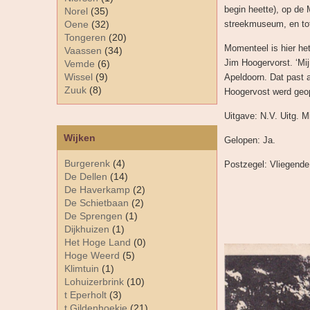
begin heette), op de
Norel
(35)
Oene
(32)
streekmuseum, en to
Tongeren
(20)
Momenteel is hier he
Vaassen
(34)
Jim Hoogervorst. ‘Mi
Vemde
(6)
Wissel
(9)
Apeldoorn. Dat past 
Zuuk
(8)
Hoogervost werd geop
Uitgave: N.V. Uitg. 
Wijken
Gelopen: Ja.
Burgerenk
(4)
Postzegel: Vliegende 
De Dellen
(14)
De Haverkamp
(2)
De Schietbaan
(2)
De Sprengen
(1)
Dijkhuizen
(1)
Het Hoge Land
(0)
Hoge Weerd
(5)
Klimtuin
(1)
Lohuizerbrink
(10)
t Eperholt
(3)
t Gildenhoekje
(21)