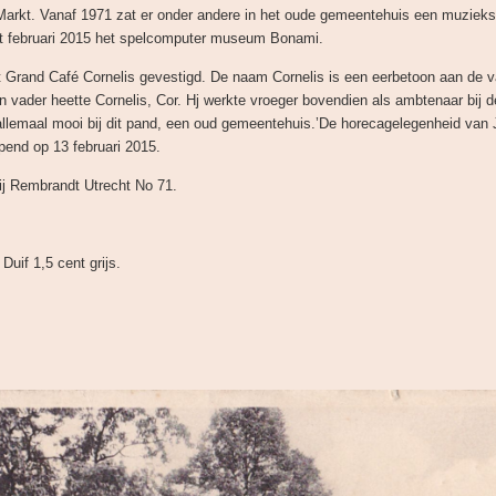
 Markt. Vanaf 1971 zat er onder andere in het oude gemeentehuis een muzieks
t februari 2015 het spelcomputer museum Bonami.
t Grand Café Cornelis gevestigd. De naam Cornelis is een eerbetoon aan de v
jn vader heette Cornelis, Cor. Hj werkte vroeger bovendien als ambtenaar bij
allemaal mooi bij dit pand, een oud gemeentehuis.’De horecagelegenheid van
end op 13 februari 2015.
Mij Rembrandt Utrecht No 71.
Duif 1,5 cent grijs.