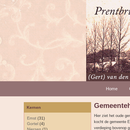
Home
Gemeentehu
Kernen
Hier ziet het oude ge
Emst
(31)
kocht de gemeente Ep
Gortel
(4)
verdieping bovenop g
Niersen
(1)