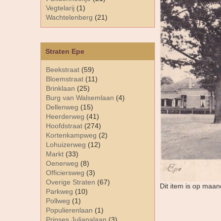
Vegtelarij
(1)
Wachtelenberg
(21)
Straten Epe
Beekstraat
(59)
Bloemstraat
(11)
Brinklaan
(25)
Burg van Walsemlaan
(4)
Dellenweg
(15)
Heerderweg
(41)
Hoofdstraat
(274)
Kortenkampweg
(2)
Lohuizerweg
(12)
Markt
(33)
Oenerweg
(8)
Officiersweg
(3)
Overige Straten
(67)
Dit item is op maa
Parkweg
(10)
Pollweg
(1)
Populierenlaan
(1)
Prinses Julianalaan
(3)