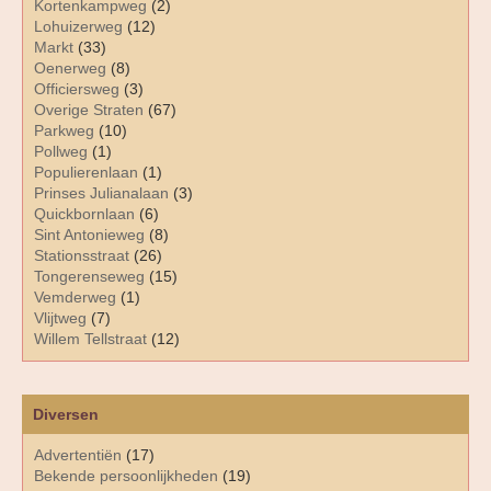
Kortenkampweg
(2)
Lohuizerweg
(12)
Markt
(33)
Oenerweg
(8)
Officiersweg
(3)
Overige Straten
(67)
Parkweg
(10)
Pollweg
(1)
Populierenlaan
(1)
Prinses Julianalaan
(3)
Quickbornlaan
(6)
Sint Antonieweg
(8)
Stationsstraat
(26)
Tongerenseweg
(15)
Vemderweg
(1)
Vlijtweg
(7)
Willem Tellstraat
(12)
Diversen
Advertentiën
(17)
Bekende persoonlijkheden
(19)