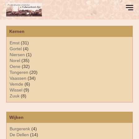
Kernen
Emst
(31)
Gortel
(4)
Niersen
(1)
Norel
(35)
Oene
(32)
Tongeren
(20)
Vaassen
(34)
Vemde
(6)
Wissel
(9)
Zuuk
(8)
Wijken
Burgerenk
(4)
De Dellen
(14)