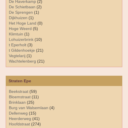
De Haverkamp
(2)
De Schietbaan
(2)
De Sprengen
(1)
Dijkhuizen
(1)
Het Hoge Land
(0)
Hoge Weerd
(5)
Klimtuin
(1)
Lohuizerbrink
(10)
t Eperholt
(3)
t Gildenhoekje
(21)
Vegtelarij
(1)
Wachtelenberg
(21)
Straten Epe
Beekstraat
(59)
Bloemstraat
(11)
Brinklaan
(25)
Burg van Walsemlaan
(4)
Dellenweg
(15)
Heerderweg
(41)
Hoofdstraat
(274)