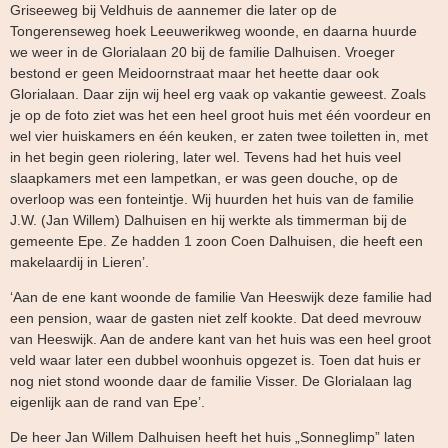
Griseeweg bij Veldhuis de aannemer die later op de
Tongerenseweg hoek Leeuwerikweg woonde, en daarna huurde
we weer in de Glorialaan 20 bij de familie Dalhuisen. Vroeger
bestond er geen Meidoornstraat maar het heette daar ook
Glorialaan. Daar zijn wij heel erg vaak op vakantie geweest. Zoals
je op de foto ziet was het een heel groot huis met één voordeur en
wel vier huiskamers en één keuken, er zaten twee toiletten in, met
in het begin geen riolering, later wel. Tevens had het huis veel
slaapkamers met een lampetkan, er was geen douche, op de
overloop was een fonteintje. Wij huurden het huis van de familie
J.W. (Jan Willem) Dalhuisen en hij werkte als timmerman bij de
gemeente Epe. Ze hadden 1 zoon Coen Dalhuisen, die heeft een
makelaardij in Lieren’.
‘Aan de ene kant woonde de familie Van Heeswijk deze familie had
een pension, waar de gasten niet zelf kookte. Dat deed mevrouw
van Heeswijk. Aan de andere kant van het huis was een heel groot
veld waar later een dubbel woonhuis opgezet is. Toen dat huis er
nog niet stond woonde daar de familie Visser. De Glorialaan lag
eigenlijk aan de rand van Epe’.
De heer Jan Willem Dalhuisen heeft het huis „Sonneglimp” laten