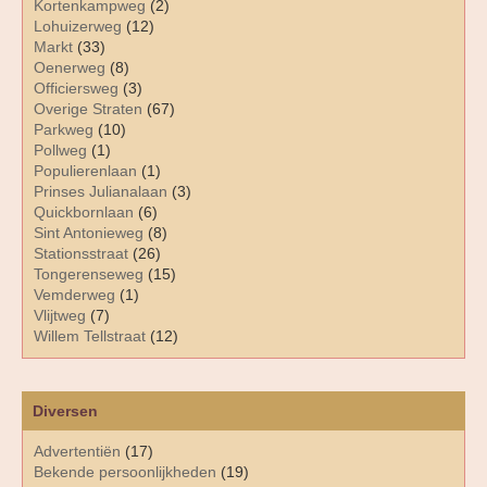
Kortenkampweg
(2)
Lohuizerweg
(12)
Markt
(33)
Oenerweg
(8)
Officiersweg
(3)
Overige Straten
(67)
Parkweg
(10)
Pollweg
(1)
Populierenlaan
(1)
Prinses Julianalaan
(3)
Quickbornlaan
(6)
Sint Antonieweg
(8)
Stationsstraat
(26)
Tongerenseweg
(15)
Vemderweg
(1)
Vlijtweg
(7)
Willem Tellstraat
(12)
Diversen
Advertentiën
(17)
Bekende persoonlijkheden
(19)