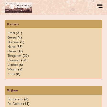
Kernen
Emst
(31)
Gortel
(4)
Niersen
(1)
Norel
(35)
Oene
(32)
Tongeren
(20)
Vaassen
(34)
Vemde
(6)
Wissel
(9)
Zuuk
(8)
Wijken
Burgerenk
(4)
De Dellen
(14)