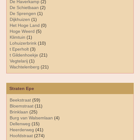
De Haverkamp
(2)
De Schietbaan
(2)
De Sprengen
(1)
Dijkhuizen
(1)
Het Hoge Land
(0)
Hoge Weerd
(5)
Klimtuin
(1)
Lohuizerbrink
(10)
t Eperholt
(3)
t Gildenhoekje
(21)
Vegtelarij
(1)
Wachtelenberg
(21)
Straten Epe
Beekstraat
(59)
Bloemstraat
(11)
Brinklaan
(25)
Burg van Walsemlaan
(4)
Dellenweg
(15)
Heerderweg
(41)
Hoofdstraat
(274)