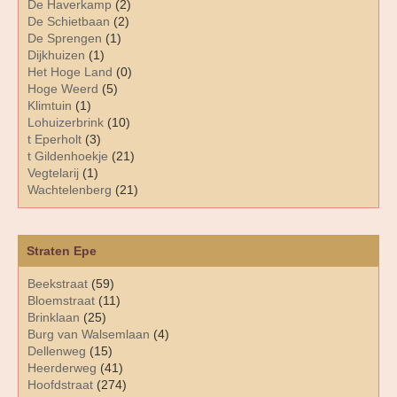
De Haverkamp
(2)
De Schietbaan
(2)
De Sprengen
(1)
Dijkhuizen
(1)
Het Hoge Land
(0)
Hoge Weerd
(5)
Klimtuin
(1)
Lohuizerbrink
(10)
t Eperholt
(3)
t Gildenhoekje
(21)
Vegtelarij
(1)
Wachtelenberg
(21)
Straten Epe
Beekstraat
(59)
Bloemstraat
(11)
Brinklaan
(25)
Burg van Walsemlaan
(4)
Dellenweg
(15)
Heerderweg
(41)
Hoofdstraat
(274)