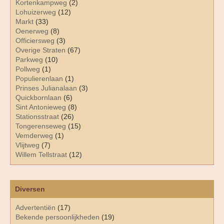
Kortenkampweg
(2)
Lohuizerweg
(12)
Markt
(33)
Oenerweg
(8)
Officiersweg
(3)
Overige Straten
(67)
Parkweg
(10)
Pollweg
(1)
Populierenlaan
(1)
Prinses Julianalaan
(3)
Quickbornlaan
(6)
Sint Antonieweg
(8)
Stationsstraat
(26)
Tongerenseweg
(15)
Vemderweg
(1)
Vlijtweg
(7)
Willem Tellstraat
(12)
Diversen
Advertentiën
(17)
Bekende persoonlijkheden
(19)