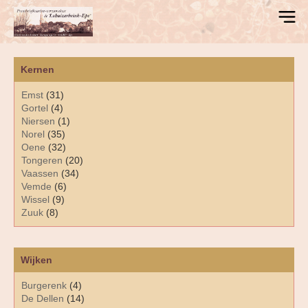
Kernen
Emst
(31)
Gortel
(4)
Niersen
(1)
Norel
(35)
Oene
(32)
Tongeren
(20)
Vaassen
(34)
Vemde
(6)
Wissel
(9)
Zuuk
(8)
Wijken
Burgerenk
(4)
De Dellen
(14)