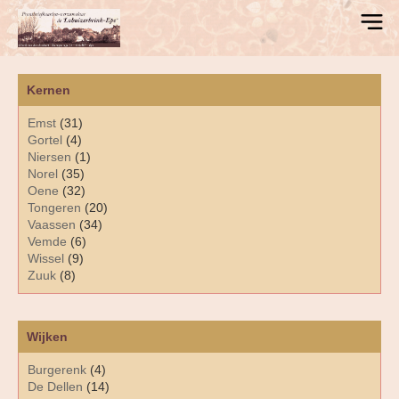
Kernen
Emst
(31)
Gortel
(4)
Niersen
(1)
Norel
(35)
Oene
(32)
Tongeren
(20)
Vaassen
(34)
Vemde
(6)
Wissel
(9)
Zuuk
(8)
Wijken
Burgerenk
(4)
De Dellen
(14)