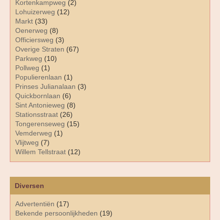
Kortenkampweg
(2)
Lohuizerweg
(12)
Markt
(33)
Oenerweg
(8)
Officiersweg
(3)
Overige Straten
(67)
Parkweg
(10)
Pollweg
(1)
Populierenlaan
(1)
Prinses Julianalaan
(3)
Quickbornlaan
(6)
Sint Antonieweg
(8)
Stationsstraat
(26)
Tongerenseweg
(15)
Vemderweg
(1)
Vlijtweg
(7)
Willem Tellstraat
(12)
Diversen
Advertentiën
(17)
Bekende persoonlijkheden
(19)