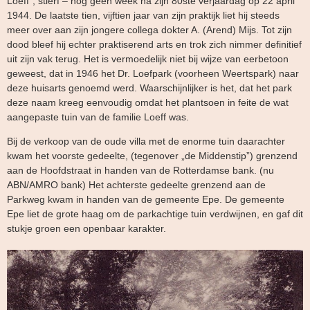
Loeff”, stierf – nog geen week na zijn 80ste verjaardag op 22 april
1944. De laatste tien, vijftien jaar van zijn praktijk liet hij steeds
meer over aan zijn jongere collega dokter A. (Arend) Mijs. Tot zijn
dood bleef hij echter praktiserend arts en trok zich nimmer definitief
uit zijn vak terug. Het is vermoedelijk niet bij wijze van eerbetoon
geweest, dat in 1946 het Dr. Loefpark (voorheen Weertspark) naar
deze huisarts genoemd werd. Waarschijnlijker is het, dat het park
deze naam kreeg eenvoudig omdat het plantsoen in feite de wat
aangepaste tuin van de familie Loeff was.
Bij de verkoop van de oude villa met de enorme tuin daarachter
kwam het voorste gedeelte, (tegenover „de Middenstip”) grenzend
aan de Hoofdstraat in handen van de Rotterdamse bank. (nu
ABN/AMRO bank) Het achterste gedeelte grenzend aan de
Parkweg kwam in handen van de gemeente Epe. De gemeente
Epe liet de grote haag om de parkachtige tuin verdwijnen, en gaf dit
stukje groen een openbaar karakter.