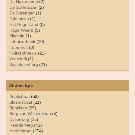
De Haverkamp
(2)
De Schietbaan
(2)
De Sprengen
(1)
Dijkhuizen
(1)
Het Hoge Land
(0)
Hoge Weerd
(5)
Klimtuin
(1)
Lohuizerbrink
(10)
t Eperholt
(3)
t Gildenhoekje
(21)
Vegtelarij
(1)
Wachtelenberg
(21)
Straten Epe
Beekstraat
(59)
Bloemstraat
(11)
Brinklaan
(25)
Burg van Walsemlaan
(4)
Dellenweg
(15)
Heerderweg
(41)
Hoofdstraat
(274)