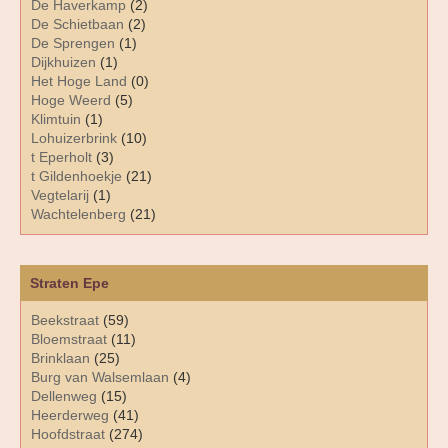
De Haverkamp
(2)
De Schietbaan
(2)
De Sprengen
(1)
Dijkhuizen
(1)
Het Hoge Land
(0)
Hoge Weerd
(5)
Klimtuin
(1)
Lohuizerbrink
(10)
t Eperholt
(3)
t Gildenhoekje
(21)
Vegtelarij
(1)
Wachtelenberg
(21)
Straten Epe
Beekstraat
(59)
Bloemstraat
(11)
Brinklaan
(25)
Burg van Walsemlaan
(4)
Dellenweg
(15)
Heerderweg
(41)
Hoofdstraat
(274)