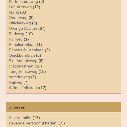
Kortenkampweg
(2)
Lohuizerweg
(12)
Markt
(33)
Oenerweg
(8)
Officiersweg
(3)
Overige Straten
(67)
Parkweg
(10)
Pollweg
(1)
Populierenlaan
(1)
Prinses Julianalaan
(3)
Quickbornlaan
(6)
Sint Antonieweg
(8)
Stationsstraat
(26)
Tongerenseweg
(15)
Vemderweg
(1)
Vlijtweg
(7)
Willem Tellstraat
(12)
Diversen
Advertentiën
(17)
Bekende persoonlijkheden
(19)