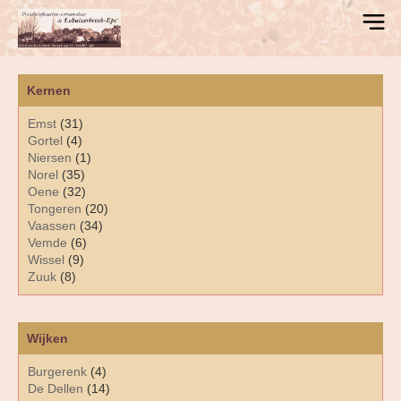
Kernen
Emst
(31)
Gortel
(4)
Niersen
(1)
Norel
(35)
Oene
(32)
Tongeren
(20)
Vaassen
(34)
Vemde
(6)
Wissel
(9)
Zuuk
(8)
Wijken
Burgerenk
(4)
De Dellen
(14)