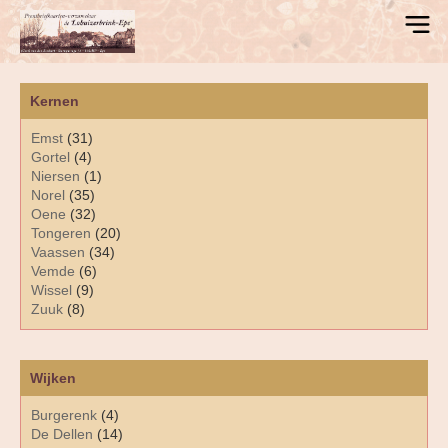
Kernen
Emst
(31)
Gortel
(4)
Niersen
(1)
Norel
(35)
Oene
(32)
Tongeren
(20)
Vaassen
(34)
Vemde
(6)
Wissel
(9)
Zuuk
(8)
Wijken
Burgerenk
(4)
De Dellen
(14)