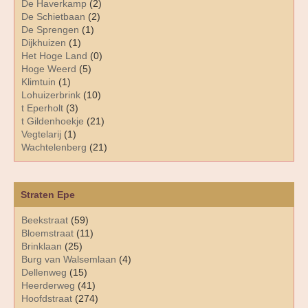
De Haverkamp
(2)
De Schietbaan
(2)
De Sprengen
(1)
Dijkhuizen
(1)
Het Hoge Land
(0)
Hoge Weerd
(5)
Klimtuin
(1)
Lohuizerbrink
(10)
t Eperholt
(3)
t Gildenhoekje
(21)
Vegtelarij
(1)
Wachtelenberg
(21)
Straten Epe
Beekstraat
(59)
Bloemstraat
(11)
Brinklaan
(25)
Burg van Walsemlaan
(4)
Dellenweg
(15)
Heerderweg
(41)
Hoofdstraat
(274)