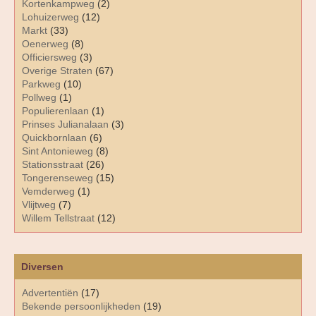
Kortenkampweg
(2)
Lohuizerweg
(12)
Markt
(33)
Oenerweg
(8)
Officiersweg
(3)
Overige Straten
(67)
Parkweg
(10)
Pollweg
(1)
Populierenlaan
(1)
Prinses Julianalaan
(3)
Quickbornlaan
(6)
Sint Antonieweg
(8)
Stationsstraat
(26)
Tongerenseweg
(15)
Vemderweg
(1)
Vlijtweg
(7)
Willem Tellstraat
(12)
Diversen
Advertentiën
(17)
Bekende persoonlijkheden
(19)