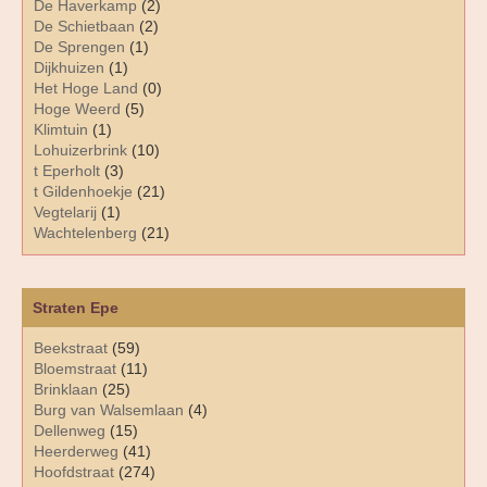
De Haverkamp
(2)
De Schietbaan
(2)
De Sprengen
(1)
Dijkhuizen
(1)
Het Hoge Land
(0)
Hoge Weerd
(5)
Klimtuin
(1)
Lohuizerbrink
(10)
t Eperholt
(3)
t Gildenhoekje
(21)
Vegtelarij
(1)
Wachtelenberg
(21)
Straten Epe
Beekstraat
(59)
Bloemstraat
(11)
Brinklaan
(25)
Burg van Walsemlaan
(4)
Dellenweg
(15)
Heerderweg
(41)
Hoofdstraat
(274)