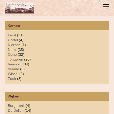
Kernen
Emst
(31)
Gortel
(4)
Niersen
(1)
Norel
(35)
Oene
(32)
Tongeren
(20)
Vaassen
(34)
Vemde
(6)
Wissel
(9)
Zuuk
(8)
Wijken
Burgerenk
(4)
De Dellen
(14)