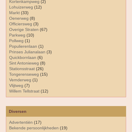
Kortenkampweg
(2)
Lohuizerweg
(12)
Markt
(33)
Oenerweg
(8)
Officiersweg
(3)
Overige Straten
(67)
Parkweg
(10)
Pollweg
(1)
Populierenlaan
(1)
Prinses Julianalaan
(3)
Quickbornlaan
(6)
Sint Antonieweg
(8)
Stationsstraat
(26)
Tongerenseweg
(15)
Vemderweg
(1)
Vlijtweg
(7)
Willem Tellstraat
(12)
Diversen
Advertentiën
(17)
Bekende persoonlijkheden
(19)