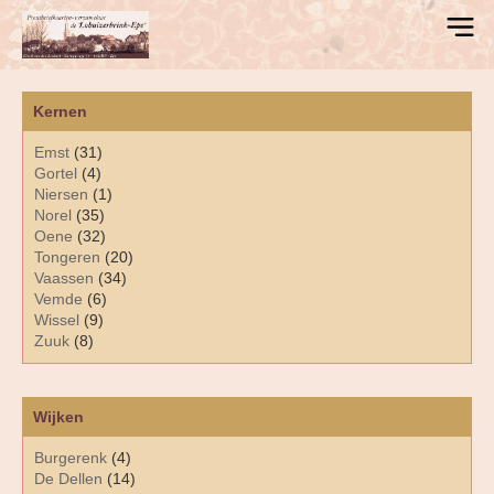
Kernen
Emst
(31)
Gortel
(4)
Niersen
(1)
Norel
(35)
Oene
(32)
Tongeren
(20)
Vaassen
(34)
Vemde
(6)
Wissel
(9)
Zuuk
(8)
Wijken
Burgerenk
(4)
De Dellen
(14)