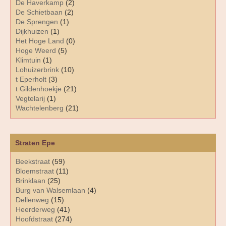
De Haverkamp
(2)
De Schietbaan
(2)
De Sprengen
(1)
Dijkhuizen
(1)
Het Hoge Land
(0)
Hoge Weerd
(5)
Klimtuin
(1)
Lohuizerbrink
(10)
t Eperholt
(3)
t Gildenhoekje
(21)
Vegtelarij
(1)
Wachtelenberg
(21)
Straten Epe
Beekstraat
(59)
Bloemstraat
(11)
Brinklaan
(25)
Burg van Walsemlaan
(4)
Dellenweg
(15)
Heerderweg
(41)
Hoofdstraat
(274)