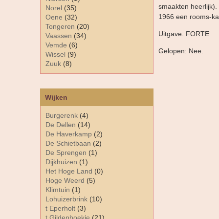
smaakten heerlijk).
Norel
(35)
1966 een rooms-kath
Oene
(32)
Tongeren
(20)
Uitgave: FORTE
Vaassen
(34)
Vemde
(6)
Gelopen: Nee.
Wissel
(9)
Zuuk
(8)
Wijken
Burgerenk
(4)
De Dellen
(14)
De Haverkamp
(2)
De Schietbaan
(2)
De Sprengen
(1)
Dijkhuizen
(1)
Het Hoge Land
(0)
Hoge Weerd
(5)
Klimtuin
(1)
Lohuizerbrink
(10)
t Eperholt
(3)
t Gildenhoekje
(21)