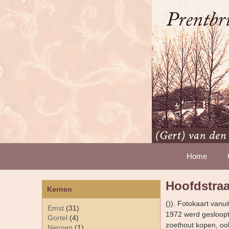
Home
Hoofdstraa
Kernen
()). Fotokaart vanui
Emst
(31)
1972 werd gesloopt.
Gortel
(4)
zoethout kopen, ook
Niersen
(1)