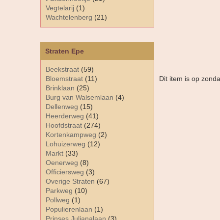
Vegtelarij
(1)
Wachtelenberg
(21)
Straten Epe
Beekstraat
(59)
Bloemstraat
(11)
Dit item is op zond
Brinklaan
(25)
Burg van Walsemlaan
(4)
Dellenweg
(15)
Heerderweg
(41)
Hoofdstraat
(274)
Kortenkampweg
(2)
Lohuizerweg
(12)
Markt
(33)
Oenerweg
(8)
Officiersweg
(3)
Overige Straten
(67)
Parkweg
(10)
Pollweg
(1)
Populierenlaan
(1)
Prinses Julianalaan
(3)