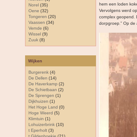
hem een loden koke
Norel
(35)
Vervolgens werd op
Oene
(32)
Tongeren
(20)
complex geopend. De
Vaassen
(34)
dorpgroep.” Op de 
Vemde
(6)
Wissel
(9)
Zuuk
(8)
Wijken
Burgerenk
(4)
De Dellen
(14)
De Haverkamp
(2)
De Schietbaan
(2)
De Sprengen
(1)
Dijkhuizen
(1)
Het Hoge Land
(0)
Hoge Weerd
(5)
Klimtuin
(1)
Lohuizerbrink
(10)
t Eperholt
(3)
t Gildenhoekje
(21)