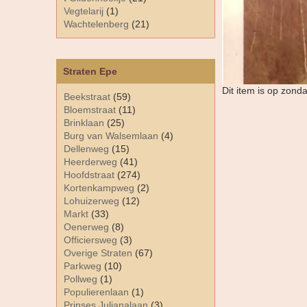
Vegtelarij
(1)
Wachtelenberg
(21)
Straten Epe
Dit item is op zond
Beekstraat
(59)
Bloemstraat
(11)
Brinklaan
(25)
Burg van Walsemlaan
(4)
Dellenweg
(15)
Heerderweg
(41)
Hoofdstraat
(274)
Kortenkampweg
(2)
Lohuizerweg
(12)
Markt
(33)
Oenerweg
(8)
Officiersweg
(3)
Overige Straten
(67)
Parkweg
(10)
Pollweg
(1)
Populierenlaan
(1)
Prinses Julianalaan
(3)