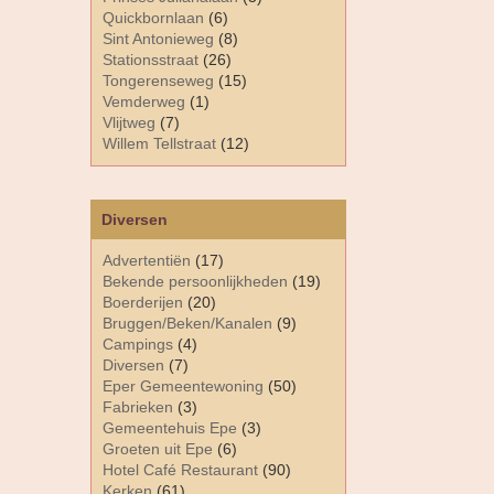
Quickbornlaan
(6)
Sint Antonieweg
(8)
Stationsstraat
(26)
Tongerenseweg
(15)
Vemderweg
(1)
Vlijtweg
(7)
Willem Tellstraat
(12)
Diversen
Advertentiën
(17)
Bekende persoonlijkheden
(19)
Boerderijen
(20)
Bruggen/Beken/Kanalen
(9)
Campings
(4)
Diversen
(7)
Eper Gemeentewoning
(50)
Fabrieken
(3)
Gemeentehuis Epe
(3)
Groeten uit Epe
(6)
Hotel Café Restaurant
(90)
Kerken
(61)