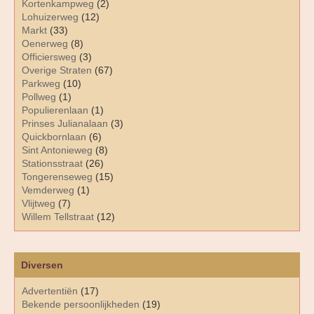
Kortenkampweg
(2)
Lohuizerweg
(12)
Markt
(33)
Oenerweg
(8)
Officiersweg
(3)
Overige Straten
(67)
Parkweg
(10)
Pollweg
(1)
Populierenlaan
(1)
Prinses Julianalaan
(3)
Quickbornlaan
(6)
Sint Antonieweg
(8)
Stationsstraat
(26)
Tongerenseweg
(15)
Vemderweg
(1)
Vlijtweg
(7)
Willem Tellstraat
(12)
Diversen
Advertentiën
(17)
Bekende persoonlijkheden
(19)