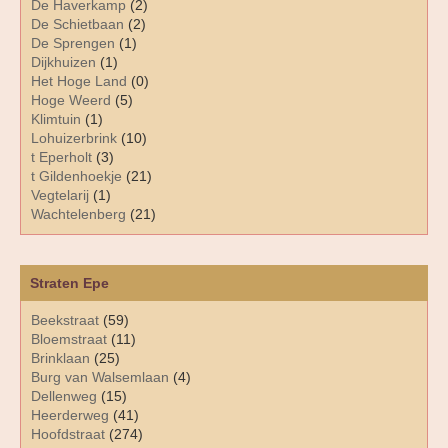
De Haverkamp
(2)
De Schietbaan
(2)
De Sprengen
(1)
Dijkhuizen
(1)
Het Hoge Land
(0)
Hoge Weerd
(5)
Klimtuin
(1)
Lohuizerbrink
(10)
t Eperholt
(3)
t Gildenhoekje
(21)
Vegtelarij
(1)
Wachtelenberg
(21)
Straten Epe
Beekstraat
(59)
Bloemstraat
(11)
Brinklaan
(25)
Burg van Walsemlaan
(4)
Dellenweg
(15)
Heerderweg
(41)
Hoofdstraat
(274)