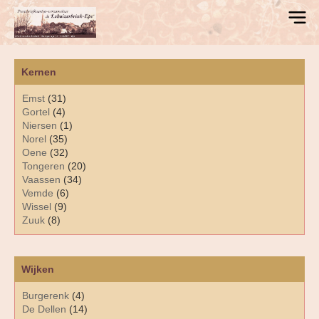
Kernen
Emst
(31)
Gortel
(4)
Niersen
(1)
Norel
(35)
Oene
(32)
Tongeren
(20)
Vaassen
(34)
Vemde
(6)
Wissel
(9)
Zuuk
(8)
Wijken
Burgerenk
(4)
De Dellen
(14)