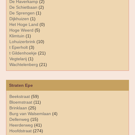
De Haverkamp
(2)
De Schietbaan
(2)
De Sprengen
(1)
Dijkhuizen
(1)
Het Hoge Land
(0)
Hoge Weerd
(5)
Klimtuin
(1)
Lohuizerbrink
(10)
t Eperholt
(3)
t Gildenhoekje
(21)
Vegtelarij
(1)
Wachtelenberg
(21)
Straten Epe
Beekstraat
(59)
Bloemstraat
(11)
Brinklaan
(25)
Burg van Walsemlaan
(4)
Dellenweg
(15)
Heerderweg
(41)
Hoofdstraat
(274)