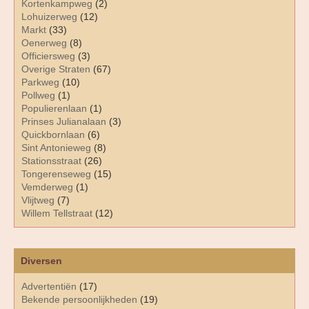
Kortenkampweg
(2)
Lohuizerweg
(12)
Markt
(33)
Oenerweg
(8)
Officiersweg
(3)
Overige Straten
(67)
Parkweg
(10)
Pollweg
(1)
Populierenlaan
(1)
Prinses Julianalaan
(3)
Quickbornlaan
(6)
Sint Antonieweg
(8)
Stationsstraat
(26)
Tongerenseweg
(15)
Vemderweg
(1)
Vlijtweg
(7)
Willem Tellstraat
(12)
Diversen
Advertentiën
(17)
Bekende persoonlijkheden
(19)