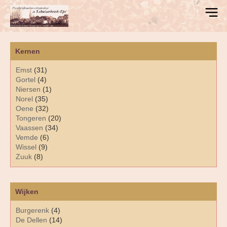
Kernen
Emst
(31)
Gortel
(4)
Niersen
(1)
Norel
(35)
Oene
(32)
Tongeren
(20)
Vaassen
(34)
Vemde
(6)
Wissel
(9)
Zuuk
(8)
Wijken
Burgerenk
(4)
De Dellen
(14)