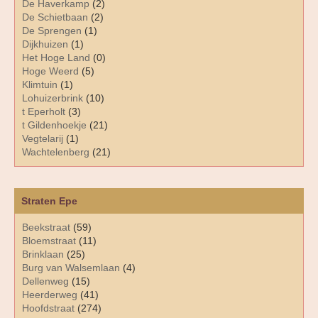
De Haverkamp
(2)
De Schietbaan
(2)
De Sprengen
(1)
Dijkhuizen
(1)
Het Hoge Land
(0)
Hoge Weerd
(5)
Klimtuin
(1)
Lohuizerbrink
(10)
t Eperholt
(3)
t Gildenhoekje
(21)
Vegtelarij
(1)
Wachtelenberg
(21)
Straten Epe
Beekstraat
(59)
Bloemstraat
(11)
Brinklaan
(25)
Burg van Walsemlaan
(4)
Dellenweg
(15)
Heerderweg
(41)
Hoofdstraat
(274)