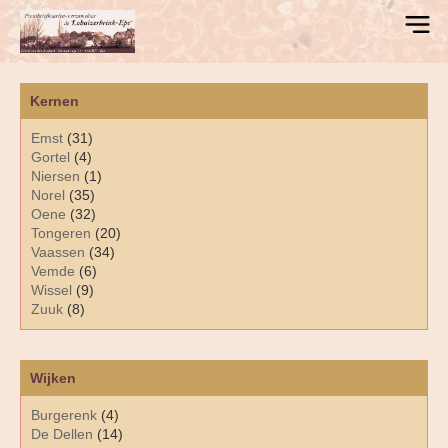
Kernen
Emst
(31)
Gortel
(4)
Niersen
(1)
Norel
(35)
Oene
(32)
Tongeren
(20)
Vaassen
(34)
Vemde
(6)
Wissel
(9)
Zuuk
(8)
Wijken
Burgerenk
(4)
De Dellen
(14)