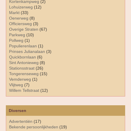
Kortenkampweg
(2)
Lohuizerweg
(12)
Markt
(33)
Oenerweg
(8)
Officiersweg
(3)
Overige Straten
(67)
Parkweg
(10)
Pollweg
(1)
Populierenlaan
(1)
Prinses Julianalaan
(3)
Quickbornlaan
(6)
Sint Antonieweg
(8)
Stationsstraat
(26)
Tongerenseweg
(15)
Vemderweg
(1)
Vlijtweg
(7)
Willem Tellstraat
(12)
Diversen
Advertentiën
(17)
Bekende persoonlijkheden
(19)