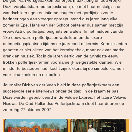
De geur van versgebakken poffertjes maakt jong en oud vrolijk!
Deze verplaatsbare poffertjeskraam, die met haar nostalgische
wandschilderingen en intieme coupés met gordijntjes zoete
herinneringen aan vroeger oproept, stond dus jaren lang elke
zomer in Epe. Hans van der Schoot bakte er dus samen met zijn
vrouw Astrid poffertjes, beignets en wafels. In het midden van de
19e eeuw waren poffertjes en wafelkramen de luxere
ontmoetingsplaatsen tijdens de jaarmarkt of kermis. Kermisklanten
genoten er niet alleen van het kermisgebak, maar ook van sterke
drank en muziek. Tot in de jaren dertig van de twintigste eeuw
trokken poffertjeskramen voornamelijk welgestelde klanten. Wie
minder te besteden had, kocht zijn lekkers bij de simpele kramen
voor plaatkoeken en oliebollen.
Journalist Dick van der Veen hield in deze poffertjeskraam een
succesvolle serie interviews onder de titel: ‘In de kraam te pas’.
Deze werden gepubliceerd in de Veluwe Expres, het latere Veluws
Nieuws. De Oud-Hollandse Poffertjeskraam sloot haar deuren op
zaterdag 27 oktober 2007.