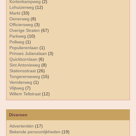
Kortenkampweg
(2)
Lohuizerweg
(12)
Markt
(33)
Oenerweg
(8)
Officiersweg
(3)
Overige Straten
(67)
Parkweg
(10)
Pollweg
(1)
Populierenlaan
(1)
Prinses Julianalaan
(3)
Quickbornlaan
(6)
Sint Antonieweg
(8)
Stationsstraat
(26)
Tongerenseweg
(15)
Vemderweg
(1)
Vlijtweg
(7)
Willem Tellstraat
(12)
Diversen
Advertentiën
(17)
Bekende persoonlijkheden
(19)