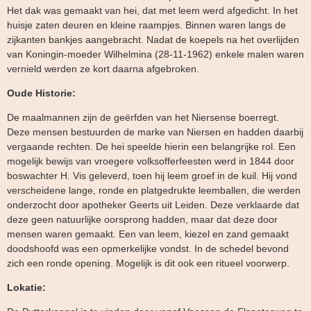
Het dak was gemaakt van hei, dat met leem werd afgedicht. In het
huisje zaten deuren en kleine raampjes. Binnen waren langs de
zijkanten bankjes aangebracht. Nadat de koepels na het overlijden
van Koningin-moeder Wilhelmina (28-11-1962) enkele malen waren
vernield werden ze kort daarna afgebroken.
Oude Historie:
De maalmannen zijn de geërfden van het Niersense boerregt.
Deze mensen bestuurden de marke van Niersen en hadden daarbij
vergaande rechten. De hei speelde hierin een belangrijke rol. Een
mogelijk bewijs van vroegere volksofferfeesten werd in 1844 door
boswachter H. Vis geleverd, toen hij leem groef in de kuil. Hij vond
verscheidene lange, ronde en platgedrukte leemballen, die werden
onderzocht door apotheker Geerts uit Leiden. Deze verklaarde dat
deze geen natuurlijke oorsprong hadden, maar dat deze door
mensen waren gemaakt. Een van leem, kiezel en zand gemaakt
doodshoofd was een opmerkelijke vondst. In de schedel bevond
zich een ronde opening. Mogelijk is dit ook een ritueel voorwerp.
Lokatie: