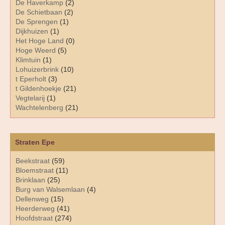
De Haverkamp
(2)
De Schietbaan
(2)
De Sprengen
(1)
Dijkhuizen
(1)
Het Hoge Land
(0)
Hoge Weerd
(5)
Klimtuin
(1)
Lohuizerbrink
(10)
t Eperholt
(3)
t Gildenhoekje
(21)
Vegtelarij
(1)
Wachtelenberg
(21)
Straten Epe
Beekstraat
(59)
Bloemstraat
(11)
Brinklaan
(25)
Burg van Walsemlaan
(4)
Dellenweg
(15)
Heerderweg
(41)
Hoofdstraat
(274)