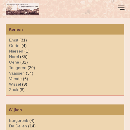
Kernen
Emst
(31)
Gortel
(4)
Niersen
(1)
Norel
(35)
Oene
(32)
Tongeren
(20)
Vaassen
(34)
Vemde
(6)
Wissel
(9)
Zuuk
(8)
Wijken
Burgerenk
(4)
De Dellen
(14)