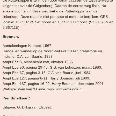
De Putterkoppel is te vinden door vanaf Vaassen de Elspeterweg te
volgen tot over de Galgenberg. Daarna de eerste weg links. Na
enkele bochten in deze weg ziet u de Putterkoppel aan de
linkerkant. Deze route is niet per auto of motor te bereiken. GPS-
locatie: +52° 16′ 25.54″ noord en +5° 52′ 1.60″ oost. (52.27376N en
5.86711E)
Bronnen:
Aantekeningen Kamper, 1967.
Handel en wandel op de Noord-Veluwe tussen prehistorie en
historie, C.A. van Baarle, 1989.
Ampt Epe 6, binnenkant kaft, oktober 1965.
Ampt Epe 50, pagina 29-43, G.S. van Lohuizen, maart 1980.
Ampt Epe 67, pagina 3-16, C.A. van Baarle, juni 1984.
Ampt Epe 127, pagina 6-11, Harry Bouman, juli 1999.
Ampt Epe 137, pagina 16-22, Harry Bouman, december 2001.
Website: Wim van ‘t Einde, www.wimvanteinde.nl.
Prentbriefkaart:
Uitgave: G. Dijkgraaf, Elspeet.