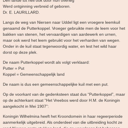
Den lande tot heil ook door hun overleg
Werd ontginning verbreid of geboren.
Dr. E. LAURILLARD.
Langs de weg van Niersen naar Uddel ligt een vroegere leemkuil
genaamd de Putterkoppel. Vroeger gebruikte men de leem voor het
bakken van stenen, het vervaardigen van aardewerk en urnen,
maar ook werd het leem gebruikt voor het verharden van wegen.
Onder in de kuil staat tegenwoordig water, en lest het wild haar
dorst op deze plek.
De naam Putterkoppel wordt als volgt verklaard:
Putter = Put
Koppel = Gemeenschappelijk land
De naam is dus een gemeenschappelijke kuil met een put.
Op de voorkant van de gedenksteen staat dus “Putterkoppel”, maar
op de achterkant staat “Het Vreebos werd door H.M. de Koningin
aangekocht in Mei 1907”:
Koningin Wilhelmina heeft het Kroondomein in haar regeerperiode
aanmerkelijk uitgebreid. Als onderdeel van die uitbreiding kocht ze