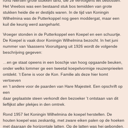
rond Niersen grote stukken land, die ze vervolgens liet bebossen.
Het Vreebos was een bestaand stuk bos temidden van grote
stukken heide die er destijds waren. In de tijd van Koningin
Wilhelmina was de Putterkoppel nog geen moddergat, maar een
kuil die keurig werd aangeharkt.
Vroeger stonden in de Putterkoppel een Koepel en een schuurtje.
De Koepel is vaak door Koningin Wilhelmina bezocht. In het juni
nummer van Vaassens Vooruitgang uit 1926 wordt de volgende
beschrijving gegeven:
…en ge staat opeens in een boschje van hoog opgaande beuken,
onder welks lommer ge een tweetal koepelvormige reuzenprieelen
ontdekt. ’t Eene is voor de Kon. Familie als deze hier komt
vertoeven
en ’t andere voor de paarden van Hare Majesteit. Een opschrift op
een
daar geplaatste steen verkondt den bezoeker ’t ontstaan van dit
lieflijkst aller plekjes in den omtrek.
Rond 1957 liet Koningin Wilhelmina de koepel herstellen. De
houten koepel was zeskantig, met zware eiken palen op de hoeken
met daaraan de horizontale latten. Op de latten was hei gebonden.