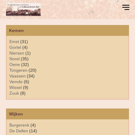
Kernen
Emst
(31)
Gortel
(4)
Niersen
(1)
Norel
(35)
Oene
(32)
Tongeren
(20)
Vaassen
(34)
Vemde
(6)
Wissel
(9)
Zuuk
(8)
Wijken
Burgerenk
(4)
De Dellen
(14)