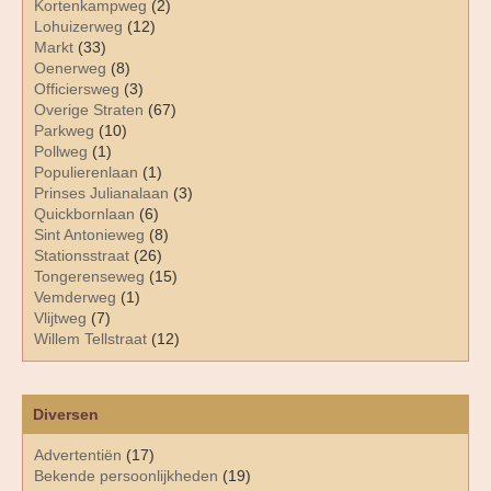
Kortenkampweg
(2)
Lohuizerweg
(12)
Markt
(33)
Oenerweg
(8)
Officiersweg
(3)
Overige Straten
(67)
Parkweg
(10)
Pollweg
(1)
Populierenlaan
(1)
Prinses Julianalaan
(3)
Quickbornlaan
(6)
Sint Antonieweg
(8)
Stationsstraat
(26)
Tongerenseweg
(15)
Vemderweg
(1)
Vlijtweg
(7)
Willem Tellstraat
(12)
Diversen
Advertentiën
(17)
Bekende persoonlijkheden
(19)