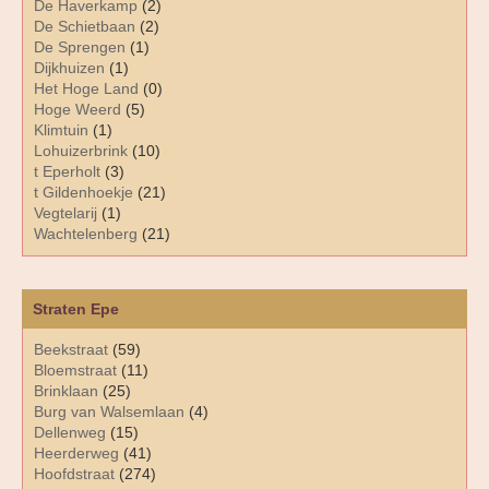
De Haverkamp
(2)
De Schietbaan
(2)
De Sprengen
(1)
Dijkhuizen
(1)
Het Hoge Land
(0)
Hoge Weerd
(5)
Klimtuin
(1)
Lohuizerbrink
(10)
t Eperholt
(3)
t Gildenhoekje
(21)
Vegtelarij
(1)
Wachtelenberg
(21)
Straten Epe
Beekstraat
(59)
Bloemstraat
(11)
Brinklaan
(25)
Burg van Walsemlaan
(4)
Dellenweg
(15)
Heerderweg
(41)
Hoofdstraat
(274)