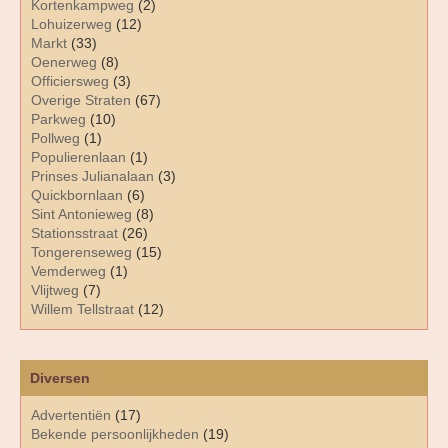
Kortenkampweg
(2)
Lohuizerweg
(12)
Markt
(33)
Oenerweg
(8)
Officiersweg
(3)
Overige Straten
(67)
Parkweg
(10)
Pollweg
(1)
Populierenlaan
(1)
Prinses Julianalaan
(3)
Quickbornlaan
(6)
Sint Antonieweg
(8)
Stationsstraat
(26)
Tongerenseweg
(15)
Vemderweg
(1)
Vlijtweg
(7)
Willem Tellstraat
(12)
Diversen
Advertentiën
(17)
Bekende persoonlijkheden
(19)