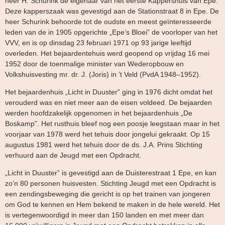
heer H. Schurink de eigenaar van het eerste Kappershuis van Epe.
Deze kapperszaak was gevestigd aan de Stationstraat 8 in Epe. De
heer Schurink behoorde tot de oudste en meest geïnteresseerde
leden van de in 1905 opgerichte „Epe’s Bloei” de voorloper van het
VVV, en is op dinsdag 23 februari 1971 op 93 jarige leeftijd
overleden. Het bejaardentehuis werd geopend op vrijdag 16 mei
1952 door de toenmalige minister van Wederopbouw en
Volkshuisvesting mr. dr. J. (Joris) in ’t Veld (PvdA 1948–1952).
Het bejaardenhuis „Licht in Duuster” ging in 1976 dicht omdat het
verouderd was en niet meer aan de eisen voldeed. De bejaarden
werden hoofdzakelijk opgenomen in het bejaardenhuis „De
Boskamp”. Het rusthuis bleef nog een poosje leegstaan maar in het
voorjaar van 1978 werd het tehuis door jongelui gekraakt. Op 15
augustus 1981 werd het tehuis door de ds. J.A. Prins Stichting
verhuurd aan de Jeugd met een Opdracht.
„Licht in Duuster” is gevestigd aan de Duisterestraat 1 Epe, en kan
zo’n 80 personen huisvesten. Stichting Jeugd met een Opdracht is
een zendingsbeweging die gericht is op het trainen van jongeren
om God te kennen en Hem bekend te maken in de hele wereld. Het
is vertegenwoordigd in meer dan 150 landen en met meer dan