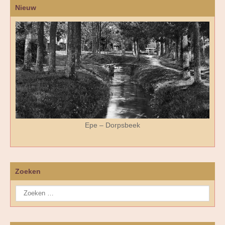
Nieuw
Epe – Dorpsbeek
Zoeken