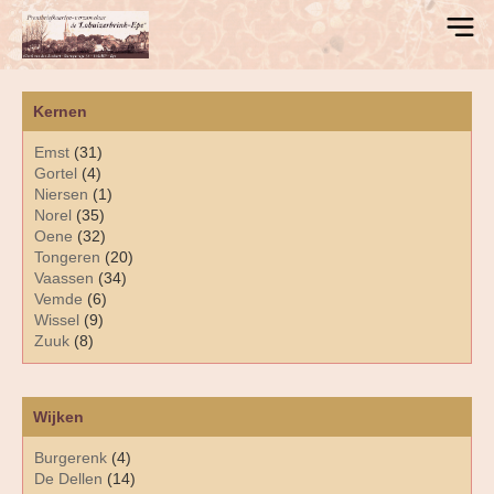
Kernen
Emst
(31)
Gortel
(4)
Niersen
(1)
Norel
(35)
Oene
(32)
Tongeren
(20)
Vaassen
(34)
Vemde
(6)
Wissel
(9)
Zuuk
(8)
Wijken
Burgerenk
(4)
De Dellen
(14)