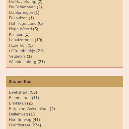
De Haverkamp
(2)
De Schietbaan
(2)
De Sprengen
(1)
Dijkhuizen
(1)
Het Hoge Land
(0)
Hoge Weerd
(5)
Klimtuin
(1)
Lohuizerbrink
(10)
t Eperholt
(3)
t Gildenhoekje
(21)
Vegtelarij
(1)
Wachtelenberg
(21)
Straten Epe
Beekstraat
(59)
Bloemstraat
(11)
Brinklaan
(25)
Burg van Walsemlaan
(4)
Dellenweg
(15)
Heerderweg
(41)
Hoofdstraat
(274)